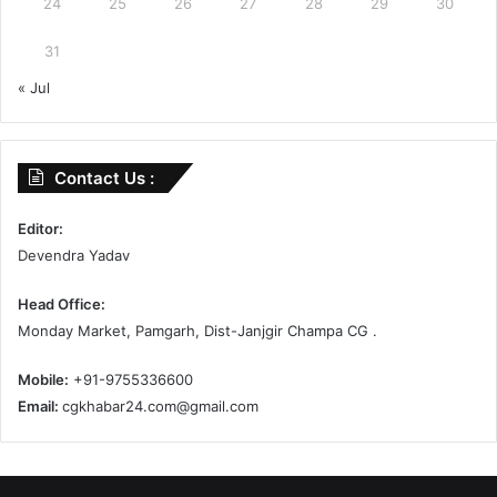
24
25
26
27
28
29
30
31
« Jul
Contact Us :
Editor:
Devendra Yadav
Head Office:
Monday Market, Pamgarh, Dist-Janjgir Champa CG .
Mobile:
+91-9755336600
Email:
cgkhabar24.com@gmail.com