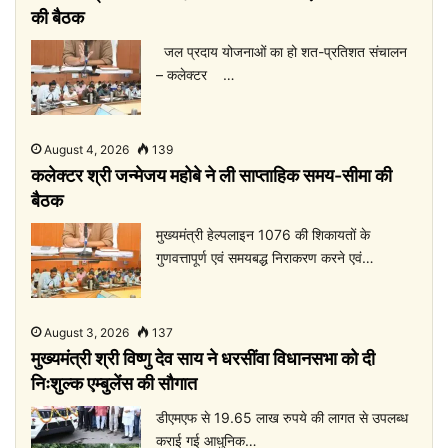
की बैठक
जल प्रदाय योजनाओं का हो शत-प्रतिशत संचालन
– कलेक्टर …
August 4, 2026
139
कलेक्टर श्री जन्मेजय महोबे ने ली साप्ताहिक समय-सीमा की
बैठक
मुख्यमंत्री हेल्पलाइन 1076 की शिकायतों के
गुणवत्तापूर्ण एवं समयबद्ध निराकरण करने एवं…
August 3, 2026
137
मुख्यमंत्री श्री विष्णु देव साय ने धरसींवा विधानसभा को दी
निःशुल्क एम्बुलेंस की सौगात
डीएमएफ से 19.65 लाख रुपये की लागत से उपलब्ध
कराई गई आधुनिक…