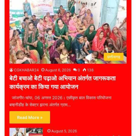
छत्तीसगढ़
CGKHABAR24
August 6, 2026
0
138
बेटी बचाओ बेटी पढ़ाओ अभियान अंतर्गत जागरूकता
कार्यक्रम का किया गया आयोजन
जांजगीर-चांपा, 06 अगस्त 2026। एकीकृत बाल विकास परियोजना
बम्हनीडीह के सेक्टर झरना अंतर्गत ग्राम…
Read More »
August 5, 2026