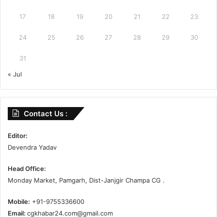
17
18
19
20
21
22
23
24
25
26
27
28
29
30
31
« Jul
Contact Us :
Editor:
Devendra Yadav
Head Office:
Monday Market, Pamgarh, Dist-Janjgir Champa CG .
Mobile:
+91-9755336600
Email:
cgkhabar24.com@gmail.com