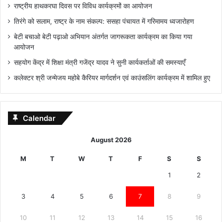
राष्ट्रीय हाथकरघा दिवस पर विविध कार्यक्रमों का आयोजन
तिरंगे को सलाम, राष्ट्र के नाम संकल्प: ससहा पंचायत में गरिमामय ध्वजारोहण
बेटी बचाओ बेटी पढ़ाओ अभियान अंतर्गत जागरूकता कार्यक्रम का किया गया
आयोजन
सहयोग केंद्र में शिक्षा मंत्री गजेंद्र यादव ने सुनी कार्यकर्ताओं की समस्याएँ
कलेक्टर श्री जन्मेजय महोबे कैरियर मार्गदर्शन एवं काउंसलिंग कार्यक्रम में शामिल हुए
Calendar
August 2026
M
T
W
T
F
S
S
1
2
3
4
5
6
7
8
9
10
11
12
13
14
15
16