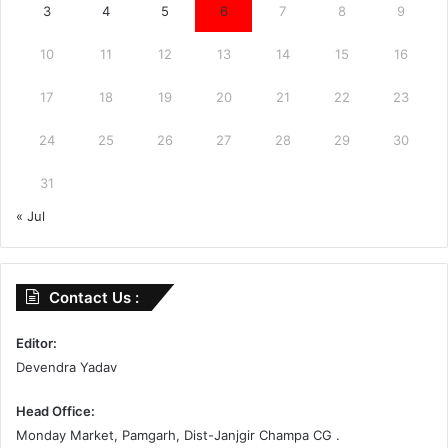
3
4
5
6
7
8
9
10
11
12
13
14
15
16
17
18
19
20
21
22
23
24
25
26
27
28
29
30
31
« Jul
Contact Us :
Editor:
Devendra Yadav
Head Office:
Monday Market, Pamgarh, Dist-Janjgir Champa CG .