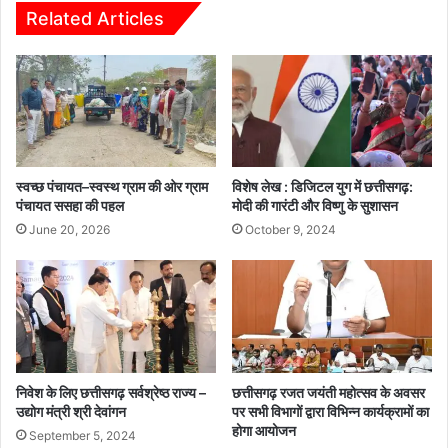
ए
ए
Related Articles
ज
म
मा
डे
मो
स्ट्रे
श
न
सें
ट
स्वच्छ पंचायत–स्वस्थ ग्राम की ओर ग्राम
विशेष लेख : डिजिटल युग में छत्तीसगढ़:
र
पंचायत ससहा की पहल
मोदी की गारंटी और विष्णु के सुशासन
का
June 20, 2026
October 9, 2024
कि
या
शु
भा
रं
भ
निवेश के लिए छत्तीसगढ़ सर्वश्रेष्ठ राज्य –
छत्तीसगढ़ रजत जयंती महोत्सव के अवसर
उद्योग मंत्री श्री देवांगन
पर सभी विभागों द्वारा विभिन्न कार्यक्रामों का
होगा आयोजन
September 5, 2024