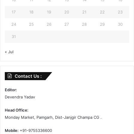
17
18
19
20
21
22
23
24
25
26
27
28
29
30
31
« Jul
Contact Us :
Editor:
Devendra Yadav
Head Office:
Monday Market, Pamgarh, Dist-Janjgir Champa CG .
Mobile:
+91-9755336600