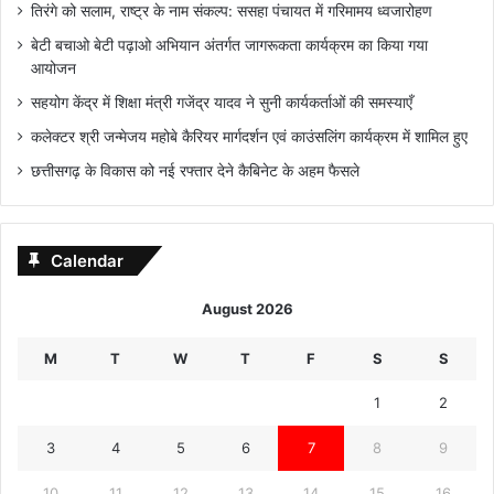
तिरंगे को सलाम, राष्ट्र के नाम संकल्प: ससहा पंचायत में गरिमामय ध्वजारोहण
बेटी बचाओ बेटी पढ़ाओ अभियान अंतर्गत जागरूकता कार्यक्रम का किया गया
आयोजन
सहयोग केंद्र में शिक्षा मंत्री गजेंद्र यादव ने सुनी कार्यकर्ताओं की समस्याएँ
कलेक्टर श्री जन्मेजय महोबे कैरियर मार्गदर्शन एवं काउंसलिंग कार्यक्रम में शामिल हुए
छत्तीसगढ़ के विकास को नई रफ्तार देने कैबिनेट के अहम फैसले
Calendar
August 2026
M
T
W
T
F
S
S
1
2
3
4
5
6
7
8
9
10
11
12
13
14
15
16