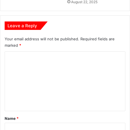
August 22, 2025
Leave a Reply
Your email address will not be published.
Required fields are
marked
*
C
o
m
m
e
n
t
*
Name
*