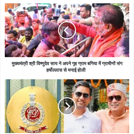
ok
मु
ख्य
मं
त्री
श्री
वि
ष्णु
दे
व
सा
मुख्यमंत्री श्री विष्णुदेव साय ने अपने गृह ग्राम बगिया में ग्रामीणों संग
य
हर्षोल्लास से मनाई होली
ने
अ
चै
प
त
ने
न्य
गृ
ब
ह
घे
ग्रा
ल
म
से
ब
पू
गि
छ