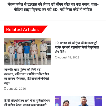
या
ता
चैतन्य बघेल से पूछताछ को लेकर पूर्व सीएम बघेल का बड़ा बयान, कहा-
में
छ
मीडिया हाइप क्रिएट कर रही ED, नहीं मिला कोई भी नोटिस
ग्रा
को
मी
ले
णों
क
सं
र
Related Articles
ग
पू
ह
र्व
19 अगस्त को कांग्रेस की दो महत्वपूर्ण
र्षो
सी
बैठकें, प्रभारी महासचिव केसी वेणुगोपाल
ल्ला
ए
लेंगे मीटिंग
स
म
August 18, 2023
से
ब
म
घे
ना
ल
जांजगीर चांपा पुलिस को मिली बड़ी
ई
का
सफलता, पाकिस्तान समर्थित स्लीपर सेल
हो
का सदस्य गिरफ्तार, ISI से संपर्क के मिले
ब
सबूत
ली
ड़ा
ब
June 22, 2026
या
न
डिप्टी सीएम विजय शर्मा ने ली पुलिस विभाग
,
की समीक्षा बैठक, कानून व्यवस्था बनाने