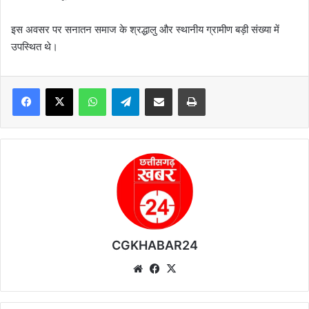
इस अवसर पर सनातन समाज के श्रद्धालु और स्थानीय ग्रामीण बड़ी संख्या में
उपस्थित थे।
WhatsApp
Telegram
Share via Email
Print
CGKHABAR24
We
Fa
X
bsi
ce
te
bo