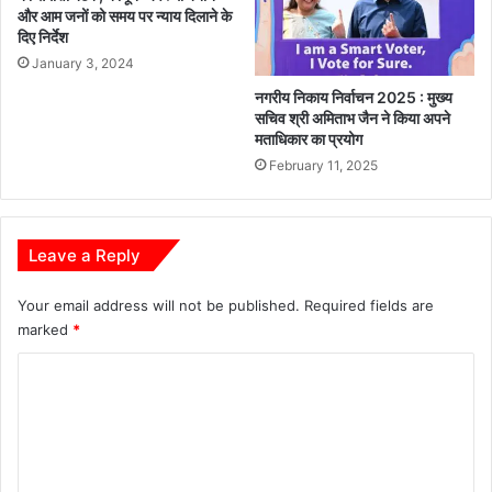
क
और आम जनों को समय पर न्याय दिलाने के
हा
दिए निर्देश
-
January 3, 2024
मी
नगरीय निकाय निर्वाचन 2025 : मुख्य
डि
सचिव श्री अमिताभ जैन ने किया अपने
या
मताधिकार का प्रयोग
हा
February 11, 2025
इ
प
क्रि
ए
Leave a Reply
ट
क
Your email address will not be published.
Required fields are
र
marked
*
र
ही
C
E
D
o
,
m
न
m
हीं