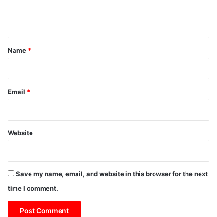
मि
e
ला
n
को
ई
t
भी
*
Name
*
नो
टि
स
Email
*
Website
Save my name, email, and website in this browser for the next
time I comment.