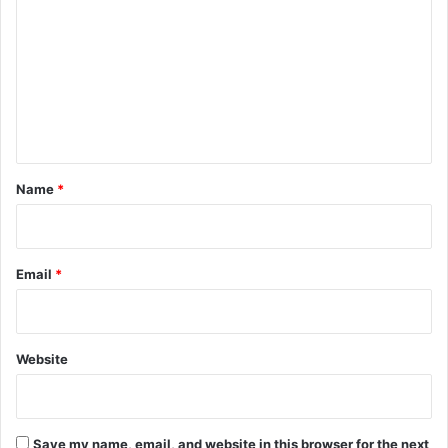
अ
o
फ
m
स
m
र
e
n
t
*
Name
*
Email
*
Website
Save my name, email, and website in this browser for the next