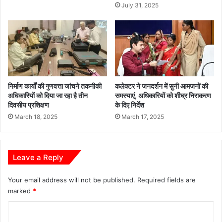
त
July 31, 2025
ख
न
न
,
सैं
ड
मा
निर्माण कार्यों की गुणवत्ता जांचने तकनीकी
कलेक्टर ने जनदर्शन में सुनी आमजनों की
फि
अधिकारियों को दिया जा रहा है तीन
समस्याएं, अधिकारियों को शीघ्र निराकरण
या
दिवसीय प्रशिक्षण
के दिए निर्देश
प
March 18, 2025
March 17, 2025
र
मे
ह
र
Leave a Reply
बा
न
Your email address will not be published.
Required fields are
मा
marked
*
इ
निं
C
ग