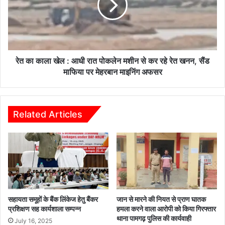
मु
ला
ख्य
खे
मं
ल
त्री
:
श्री
आ
वि
धी
रेत का काला खेल : आधी रात पोकलेन मशीन से कर रहे रेत खनन, सैंड
ष्णु
रा
माफिया पर मेहरबान माइनिंग अफसर
दे
त
व
पो
सा
क
य
ले
Related Articles
का
न
आ
म
क
शी
स्मि
न
क
से
दौ
क
रा
र
र
सहायता समूहों के बैंक लिंकेज हेतु बैंकर
जान से मारने की नियत से प्राण घातक
हे
प्रशिक्षण सह कार्यशाला सम्पन्न
हमला करने वाला आरोपी को किया गिरफ्तार
थाना पामगढ़ पुलिस की कार्यवाही
रे
July 16, 2025