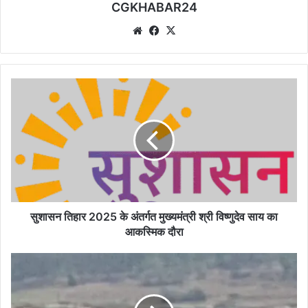
CGKHABAR24
We
Fa
X
bsi
ce
te
bo
ok
सु
शा
स
न
ति
हा
र
2
0
2
सुशासन तिहार 2025 के अंतर्गत मुख्यमंत्री श्री विष्णुदेव साय का
5
आकस्मिक दौरा
के
अं
रे
त
त
र्ग
का
त
का