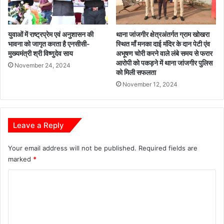
क्ष
की
म
अ
ता
नु
युवाओं में राष्ट्रप्रेम एवं अनुशासन की
थाना जांजगीर क्षेत्रअंतर्गत ग्राम खोखरा
का
ज्ञ
भावना को जागृत करता है एनसीसी-
स्थित माँ मनका दाई मंदिर के दान पेटी एंव
बे
प्ति
मुख्यमंत्री श्री विष्णुदेव साय
अभूषण चोरी करने वाले लंबे समय से फरार
ह
नि
आरोपी को पकड़ने में थाना जांजगीर पुलिस
November 24, 2024
त
लं
को मिली सफलता
र
बि
November 12, 2024
उ
त
प
/
यो
नि
ग
र
Leave a Reply
क
स्त
रें
Your email address will not be published.
Required fields are
यु
marked
*
वा
-
C
मु
o
ख्य
मं
m
त्री
m