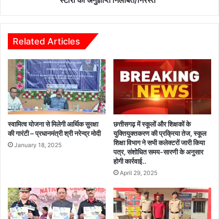
स्टोरों की अनुज्ञप्ति निलंबित/निरस्त
अ
खि
नु
ला
कू
फ
ल
च
Related Articles
वा
ल
ता
र
व
ही
र
मु
ण
हि
:
म
कै
ते
रि
ज
स्वामित्व योजना से मिलेगी आर्थिक सुरक्षा
छत्तीसगढ़ में स्कूलों और शिक्षकों के
य
,
की गारंटी – प्रधानमंत्री श्री नरेन्द्र मोदी
युक्तियुक्तकरण की प्रक्रिया तेज, स्कूल
र
शिक्षा विभाग ने सभी कलेक्टरों जारी किया
2
January 18, 2025
नि
पत्र, संशोधित समय-सारणी के अनुसार
5
होगी कार्रवाई..
र्मा
मे
ण
April 29, 2025
डि
में
क
अ
ल
प
स्टो
नी
रों