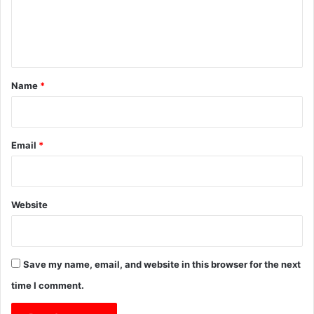
e
n
t
*
Name
*
Email
*
Website
Save my name, email, and website in this browser for the next
time I comment.