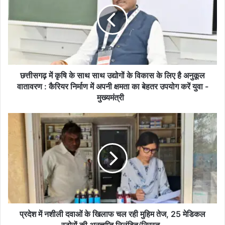
स
ग
ढ़
में
कृ
षि
के
सा
छत्तीसगढ़ में कृषि के साथ साथ उद्योगों के विकास के लिए है अनुकूल
थ
वातावरण : कैरियर निर्माण में अपनी क्षमता का बेहतर उपयोग करें युवा -
सा
मुख्यमंत्री
थ
उ
प्र
द्यो
दे
गों
श
के
में
वि
न
का
शी
स
ली
के
द
लि
वा
ए
ओं
प्रदेश में नशीली दवाओं के खिलाफ चल रही मुहिम तेज, 25 मेडिकल
है
के