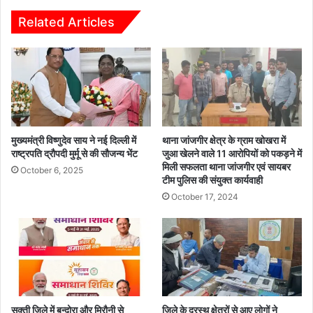
की
को
र
पी
Related Articles
हे
पी
गी
ओ
अ
,
नु
जी
म
पी
ति
ओ
,
का
इं
कि
मुख्यमंत्री विष्णुदेव साय ने नई दिल्ली में
थाना जांजगीर क्षेत्र के ग्राम खोखरा में
ट्रा
या
राष्ट्रपति द्रौपदी मुर्मू से की सौजन्य भेंट
जुआ खेलने वाले 11 आरोपियों को पकड़ने में
डे
मिली सफलता थाना जांजगीर एवं सायबर
वि
October 6, 2025
टीम पुलिस की संयुक्त कार्यवाही
ट्रे
त
डिं
र
October 17, 2024
ग
ण
प
र
रो
क
सक्ती जिले में बन्दोरा और मिरौनी से
जिले के दूरस्थ क्षेत्रों से आए लोगों ने