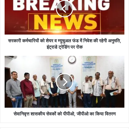
री
क
र्म
चा
रि
यों
को
सरकारी कर्मचारियों को शेयर व म्युचुअल फंड में निवेश की रहेगी अनुमति,
शे
इंट्राडे ट्रेडिंग पर रोक
य
र
से
व
वा
म्यु
नि
चु
वृ
अ
त्त
ल
शा
फं
स
ड
की
में
य
नि
से
सेवानिवृत्त शासकीय सेवकों को पीपीओ, जीपीओ का किया वितरण
वे
व
श
कों