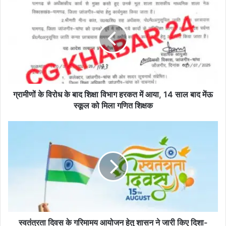
मी
णों
के
वि
रो
ध
के
बा
द
ग्रामीणों के विरोध के बाद शिक्षा विभाग हरकत में आया, 14 साल बाद मेंऊ
शि
स्कूल को मिला गणित शिक्षक
क्षा
वि
स्व
भा
तं
ग
त्र
ह
ता
र
दि
क
व
त
स
में
के
आ
ग
या
रि
स्वतंत्रता दिवस के गरिमामय आयोजन हेतु शासन ने जारी किए दिशा-