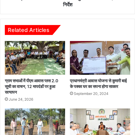
,
मा
निर्देश
1
म
4
य
सा
आ
ल
यो
Related Articles
बा
ज
द
न
में
हे
ऊ
तु
स्कू
शा
ल
स
को
न
मि
ने
ग्राम सभाओं में पीएम आवास प्लस 2.0
प्रधानमंत्री आवास योजना से कुमारी बाई
ला
जा
सूची का वाचन, 12 मापदंडों पर हुआ
के पक्का घर का सपना होगा साकार
ग
सत्यापन
री
September 20, 2024
णि
कि
June 24, 2026
त
ए
शि
दि
क्ष
शा
क
-
नि