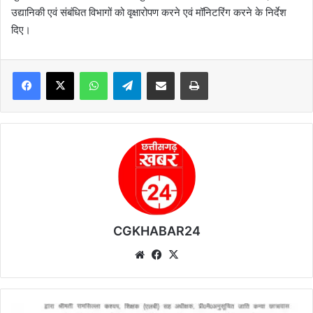
उद्यानिकी एवं संबंधित विभागों को वृक्षारोपण करने एवं मॉनिटरिंग करने के निर्देश
दिए।
WhatsApp
Telegram
Share via Email
Print
CGKHABAR24
We
Fa
X
bsi
ce
te
bo
ok
ग्रा