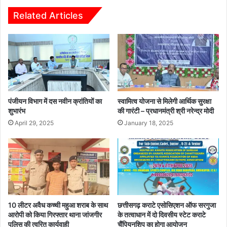
जि
घा
ले
त
Related Articles
की
क
रैं
ह
किं
म
ग
ला
क
र
ने
वा
पंजीयन विभाग में दस नवीन क्रांतियों का
स्वामित्व योजना से मिलेगी आर्थिक सुरक्षा
ला
शुभारंभ
की गारंटी – प्रधानमंत्री श्री नरेन्द्र मोदी
आ
April 29, 2025
January 18, 2025
रो
पी
को
कि
या
गि
र
10 लीटर अवैध कच्ची महुआ शराब के साथ
छत्तीसगढ़ कराटे एसोसिएशन ऑफ सरगुजा
फ्ता
आरोपी को किया गिरफ्तार थाना जांजगीर
के तत्वाधान में दो दिवसीय स्टेट कराटे
र
पुलिस की त्वरित कार्यवाही
चैंपियनशिप का होगा आयोजन
था