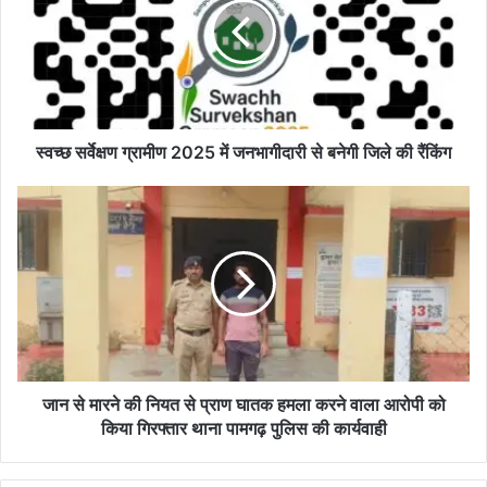
र्वे
क्ष
ण
ग्रा
मी
ण
2
स्वच्छ सर्वेक्षण ग्रामीण 2025 में जनभागीदारी से बनेगी जिले की रैंकिंग
0
2
जा
5
न
में
से
ज
मा
न
र
भा
ने
गी
की
दा
नि
री
य
से
त
जान से मारने की नियत से प्राण घातक हमला करने वाला आरोपी को
ब
से
किया गिरफ्तार थाना पामगढ़ पुलिस की कार्यवाही
ने
प्रा
गी
ण