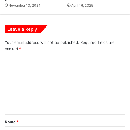
November 10, 2024
April 16, 2025
ना
पा
म
ग
Leave a Reply
ढ़
पु
लि
Your email address will not be published.
Required fields are
स
marked
*
की
C
का
र्य
o
वा
m
ही
m
e
n
t
*
Name
*