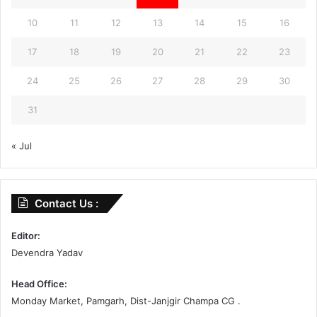
10
11
12
13
14
15
16
17
18
19
20
21
22
23
24
25
26
27
28
29
30
31
« Jul
Contact Us :
Editor:
Devendra Yadav
Head Office:
Monday Market, Pamgarh, Dist-Janjgir Champa CG .