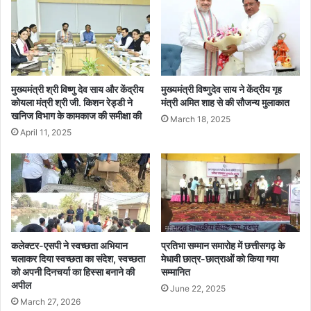
धा
र
य
क्षा
क
को
ने
ले
क
क
मि
र
मुख्यमंत्री श्री विष्णु देव साय और केंद्रीय
मुख्यमंत्री विष्णुदेव साय ने केंद्रीय गृह
श्न
जा
कोयला मंत्री श्री जी. किशन रेड्डी ने
मंत्री अमित शाह से की सौजन्य मुलाकात
र
खनिज विभाग के कामकाज की समीक्षा की
ग
March 18, 2025
से
रू
April 11, 2025
की
क
मु
ता
ला
ज
का
रू
त
री
–
न्या
कलेक्टर-एसपी ने स्वच्छता अभियान
प्रतिभा सम्मान समारोह में छत्तीसगढ़ के
यि
चलाकर दिया स्वच्छता का संदेश, स्वच्छता
मेधावी छात्र-छात्राओं को किया गया
क
को अपनी दिनचर्या का हिस्सा बनाने की
सम्मानित
म
अपील
June 22, 2025
जि
March 27, 2026
स्ट्रे