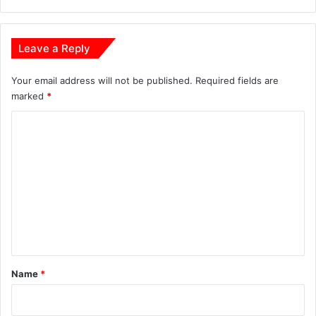
ट
श्री
म
Leave a Reply
ती
शी
Your email address will not be published.
Required fields are
लू
marked
*
के
स
C
री
o
m
m
e
n
t
*
Name
*