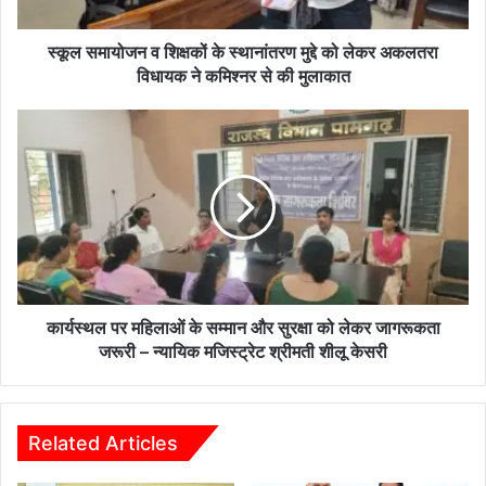
व
शि
क्ष
स्कूल समायोजन व शिक्षकों के स्थानांतरण मुद्दे को लेकर अकलतरा
कों
विधायक ने कमिश्नर से की मुलाकात
के
स्था
का
नां
र्य
त
स्थ
र
ल
ण
प
मु
र
द्दे
म
को
हि
ले
ला
क
ओं
कार्यस्थल पर महिलाओं के सम्मान और सुरक्षा को लेकर जागरूकता
र
के
जरूरी – न्यायिक मजिस्ट्रेट श्रीमती शीलू केसरी
अ
स
क
म्मा
ल
न
त
औ
Related Articles
रा
र
वि
सु