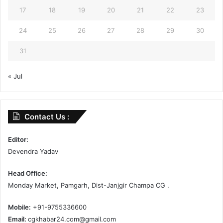
17
18
19
20
21
22
23
24
25
26
27
28
29
30
31
« Jul
Contact Us :
Editor:
Devendra Yadav
Head Office:
Monday Market, Pamgarh, Dist-Janjgir Champa CG .
Mobile:
+91-9755336600
Email:
cgkhabar24.com@gmail.com