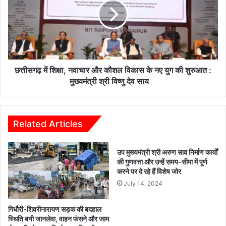
जि
ग
म्मे
ढ़
दा
में
री
शि
दे
क्षा
ती
,
है
न
छत्तीसगढ़ में शिक्षा, नवाचार और कौशल विकास के नए युग की शुरुआत :
स
वा
मुख्यमंत्री श्री विष्णु देव साय
का
चा
रा
र
त्म
औ
क
र
Related Articles
प
कौ
रि
श
उप मुख्यमंत्री श्री अरुण साव निर्माण कार्यों
णा
ल
की गुणवत्ता और उन्हें समय-सीमा में पूर्ण
म
वि
करने पर दे रहे हैं विशेष जोर
–
का
July 14, 2024
मु
स
ख्य
के
मं
न
गिधौरी-शिवरीनारायण सड़क की बदहाल
त्री
ए
स्थिति बनी जानलेवा, वाहन फंसने और जाम