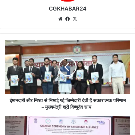
CGKHABAR24
We
Fa
X
bsi
ce
te
bo
ok
ई
मा
न
दा
री
औ
र
नि
ष्ठा
से
ईमानदारी और निष्ठा से निभाई गई जिम्मेदारी देती है सकारात्मक परिणाम
नि
– मुख्यमंत्री श्री विष्णुदेव साय
भा
ई
छ
ग
त्ती
ई
स