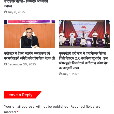
श्री
से राहगीर बेहाल – जिम्मेदार अधिकारी
यु
नदारद
वि
ग
ष्णु
की
July 6, 2025
दे
शु
व
रु
सा
आ
य
त
:
मु
ख्य
कलेक्टर ने जिला स्तरीय सलाहकार एवं
मुख्यमंत्री श्री साय ने वन क्लिक सिंगल
मं
परामर्शदात्री समिति की त्रैमासिक बैठक ली
विंडो सिस्टम 2.0 का किया शुभारंभ : इज
त्री
ऑफ डूइंग बिजनेस में छत्तीसगढ़ बनेगा देश
December 30, 2025
श्री
का अग्रणी राज्य
वि
July 1, 2025
ष्णु
दे
व
सा
Leave a Reply
य
Your email address will not be published.
Required fields are
marked
*