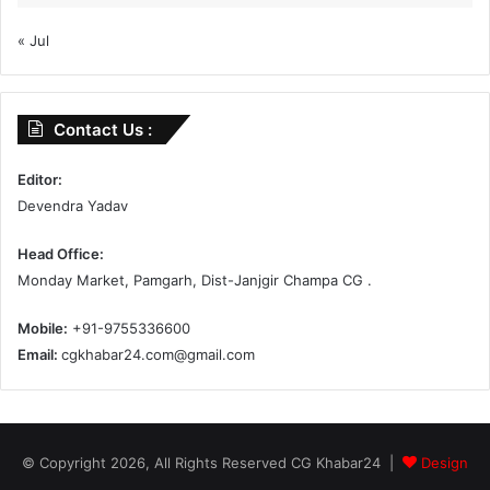
« Jul
Contact Us :
Editor:
Devendra Yadav
Head Office:
Monday Market, Pamgarh, Dist-Janjgir Champa CG .
Mobile:
+91-9755336600
Email:
cgkhabar24.com@gmail.com
© Copyright 2026, All Rights Reserved CG Khabar24 |
Design