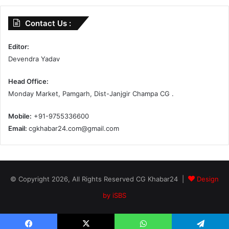
Contact Us :
Editor:
Devendra Yadav
Head Office:
Monday Market, Pamgarh, Dist-Janjgir Champa CG .
Mobile:
+91-9755336600
Email:
cgkhabar24.com@gmail.com
© Copyright 2026, All Rights Reserved CG Khabar24 |
Design
by iSBS