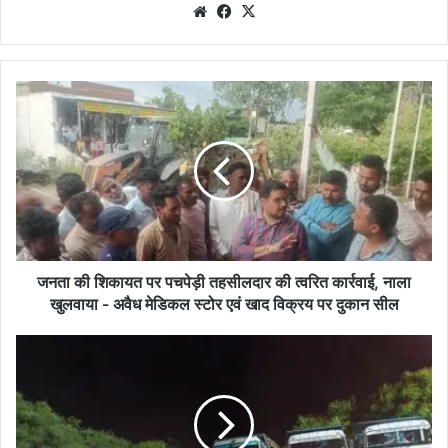
We
Fa
X
bsi
ce
te
bo
ok
ज
न
ता
की
शि
का
य
त
प
र
जनता की शिकायत पर पचपेड़ी तहसीलदार की त्वरित कार्रवाई, नाला
प
खुलवाया - अवैध मेडिकल स्टोर एवं खाद विक्रय पर दुकान सील
च
पे
ख
ड़ी
नि
त
ज
ह
वि
सी
भा
ल