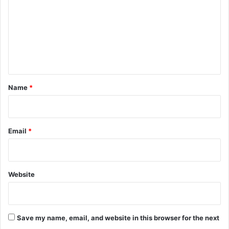
m
m
e
n
t
*
Name
*
Email
*
Website
Save my name, email, and website in this browser for the next