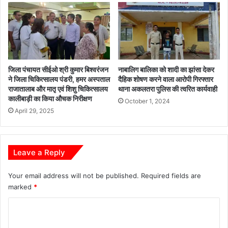
मे
ई
डि
का
क
र्य
ल
वा
स्टो
ही
र
जिला पंचायत सीईओ श्री कुमार बिश्वरंजन
नाबालिग बालिका को शादी का झांसा देकर
ए
ने जिला चिकित्सालय पंडरी, हमर अस्पताल
दैहिक शोषण करने वाला आरोपी गिरफ्तार
वं
राजातालाब और मातृ एवं शिशु चिकित्सालय
थाना अकलतरा पुलिस की त्वरित कार्यवाही
खा
कालीबाड़ी का किया औचक निरीक्षण
October 1, 2024
द
April 29, 2025
वि
क्र
य
प
Leave a Reply
र
दु
Your email address will not be published.
Required fields are
का
marked
*
न
सी
C
ल
o