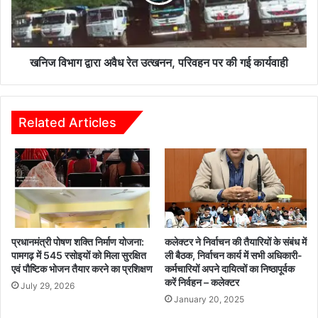
ग
दा
द्वा
र
रा
की
अ
त्व
वै
खनिज विभाग द्वारा अवैध रेत उत्खनन, परिवहन पर की गई कार्यवाही
रि
ध
त
रे
का
त
र्र
उ
Related Articles
वा
त्ख
ई
न
,
न
ना
,
ला
प
खु
रि
ल
व
वा
ह
प्रधानमंत्री पोषण शक्ति निर्माण योजना:
कलेक्टर ने निर्वाचन की तैयारियों के संबंध में
या
न
पामगढ़ में 545 रसोइयों को मिला सुरक्षित
ली बैठक, निर्वाचन कार्य में सभी अधिकारी-
-
एवं पौष्टिक भोजन तैयार करने का प्रशिक्षण
कर्मचारियों अपने दायित्वों का निष्ठापूर्वक
प
करें निर्वहन – कलेक्टर
अ
र
July 29, 2026
वै
की
January 20, 2025
ध
ग