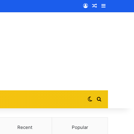
Log In
Random Article
Sidebar
Switch skin
Search for
Recent
Popular