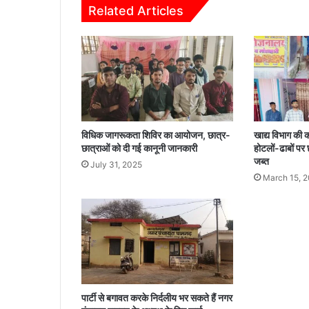
Related Articles
ल
य
,
शा
स
की
य
ब
हु
विधिक जागरूकता शिविर का आयोजन, छात्र-
खाद्य विभाग की का
दि
छात्राओं को दी गई कानूनी जानकारी
होटलों-ढाबों पर 
व्यां
जब्त
July 31, 2025
ग
March 15, 
वि
द्या
ल
य
औ
र
वृ
द्धा
पार्टी से बगावत करके निर्दलीय भर सकते हैं नगर
श्र