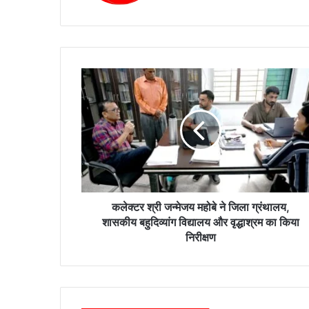
ok
क
ले
क्ट
र
श्री
ज
न्मे
ज
य
म
कलेक्टर श्री जन्मेजय महोबे ने जिला ग्रंथालय,
हो
शासकीय बहुदिव्यांग विद्यालय और वृद्धाश्रम का किया
बे
निरीक्षण
ने
जि
ला
ग्रं
था