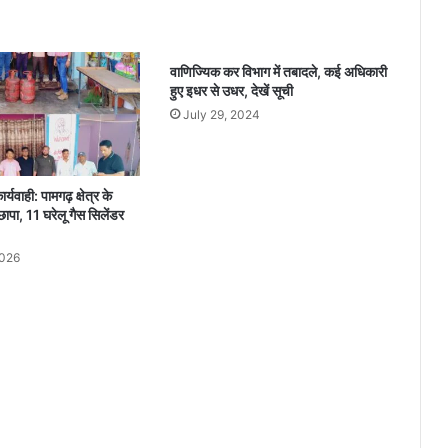
:
नि
वे
वाणिज्यिक कर विभाग में तबादले, कई अधिकारी
श
हुए इधर से उधर, देखें सूची
औ
July 29, 2024
र
न
वा
चा
र्यवाही: पामगढ़ क्षेत्र के
र
छापा, 11 घरेलू गैस सिलेंडर
की
दि
2026
शा
में
म
ह
त्व
पू
र्ण
क
द