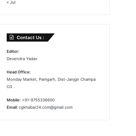
« Jul
Contact Us :
Editor:
Devendra Yadav
Head Office:
Monday Market, Pamgarh, Dist-Janjgir Champa
CG .
Mobile:
+91-9755336600
Email:
cgkhabar24.com@gmail.com