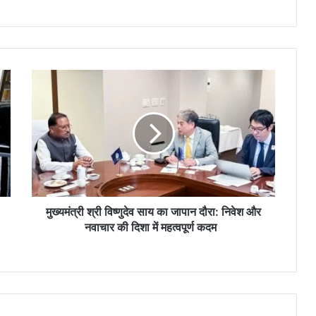
मु
ख्य
मं
त्री
श्री
वि
ष्णु
दे
व
सा
मुख्यमंत्री श्री विष्णुदेव साय का जापान दौरा: निवेश और
य
नवाचार की दिशा में महत्वपूर्ण कदम
का
जा
पा
न
दौ
रा