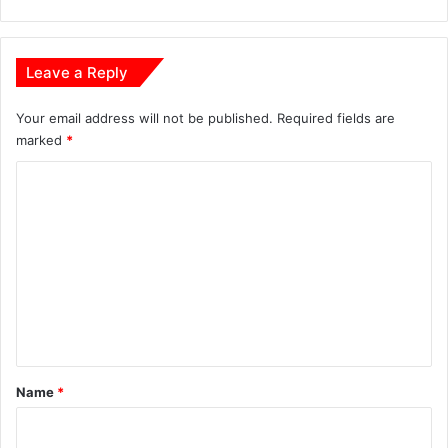
Leave a Reply
Your email address will not be published.
Required fields are
marked
*
C
o
m
m
e
n
t
*
Name
*