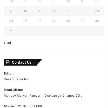
10
11
12
13
14
15
16
17
18
19
20
21
22
23
24
25
26
27
28
29
30
31
« Jul
Contact Us :
Editor:
Devendra Yadav
Head Office:
Monday Market, Pamgarh, Dist-Janjgir Champa CG .
Mobile:
+91-9755336600