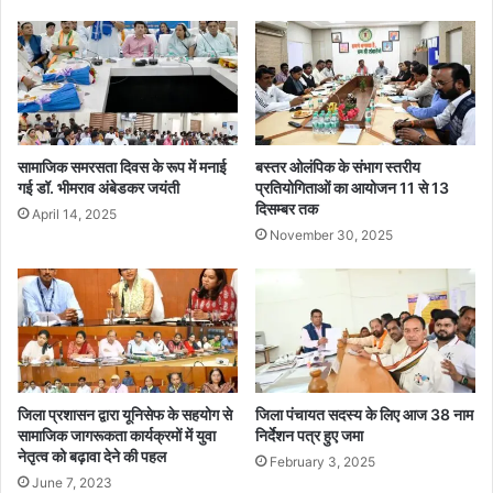
न
द
र्श
न
में
सु
नी
आ
सामाजिक समरसता दिवस के रूप में मनाई
बस्तर ओलंपिक के संभाग स्तरीय
म
गई डॉ. भीमराव अंबेडकर जयंती
प्रतियोगिताओं का आयोजन 11 से 13
दिसम्बर तक
ज
April 14, 2025
नों
November 30, 2025
की
स
म
स्या
एं
जिला प्रशासन द्वारा यूनिसेफ के सहयोग से
जिला पंचायत सदस्य के लिए आज 38 नाम
सामाजिक जागरूकता कार्यक्रमों में युवा
निर्देशन पत्र हुए जमा
नेतृत्व को बढ़ावा देने की पहल
February 3, 2025
June 7, 2023