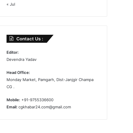
« Jul
Contact Us :
Editor:
Devendra Yadav
Head Office:
Monday Market, Pamgarh, Dist-Janjgir Champa
CG .
Mobile:
+91-9755336600
Email:
cgkhabar24.com@gmail.com