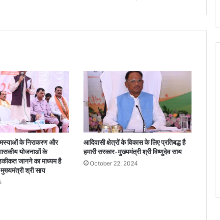
प
र
“
मु
ख्य
मं
त्री
शि
क्षा
गौ
र
व
अ
लं
स्याओं के निराकरण और
आदिवासी क्षेत्रों के विकास के लिए प्रतिबद्ध है
क
शासकीय योजनाओं के
हमारी सरकार-मुख्यमंत्री श्री विष्णुदेव साय
र
हकीकत जानने का माध्यम है
October 22, 2024
ण
ुख्यमंत्री श्री साय
2
5
0
2
5