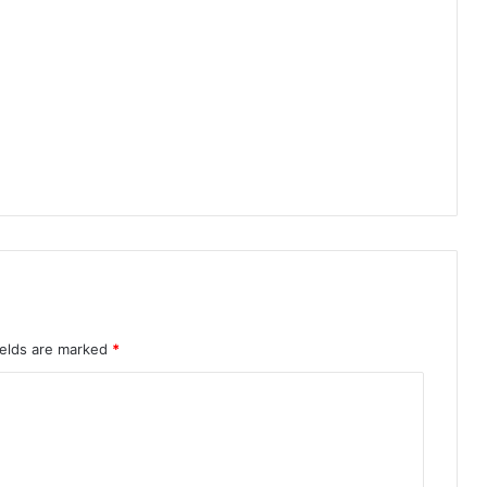
”
का
र्य
क्र
म
का
हु
आ
आ
यो
ज
न
ields are marked
*