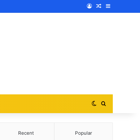
Log In
Random Article
Sidebar
Switch skin
Search for
Recent
Popular