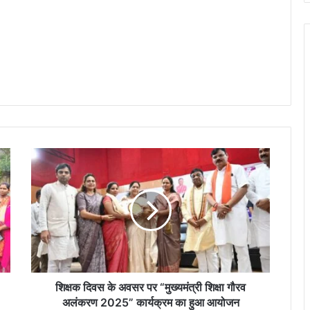
शि
क्ष
क
दि
व
स
के
अ
व
स
शिक्षक दिवस के अवसर पर “मुख्यमंत्री शिक्षा गौरव
र
अलंकरण 2025” कार्यक्रम का हुआ आयोजन