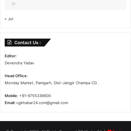
31
« Jul
Contact Us :
Editor:
Devendra Yadav
Head Office:
Monday Market, Pamgarh, Dist-Janjgir Champa CG .
Mobile:
+91-9755336600
Email:
cgkhabar24.com@gmail.com