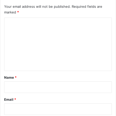
Your email address will not be published.
Required fields are
marked
*
C
o
m
m
e
n
t
*
Name
*
Email
*