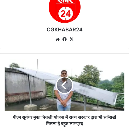
CGKHABAR24
We
Fa
X
bsi
ce
te
bo
ok
पी
ए
म
सू
र्य
घ
र
मु
फ्त
बि
पीएम सूर्यघर मुफ्त बिजली योजना में राज्य सरकार द्वारा भी सब्सिडी
ज
मिलना है बहुत लाभप्रद
ली