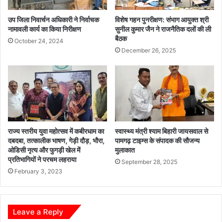
हु
ण
त
म
उप जिला निवार्चन अधिकारी ने निर्वाचक
विशेष गहन पुनरीक्षण: संभाग आयुक्त श्री
ला
यी
नामावली कार्य का किया निरीक्षण
सुनील कुमार जैन ने राजनैतिक दलों की ली
भ
बैठक
ना
October 24, 2024
प्र
य
December 26, 2025
द
क
ने
प्र
क
र
णों
की
राज्य स्तरीय युवा महोत्सव में कबीरधाम का
स्वास्थ्य मंत्री श्याम बिहारी जायसवाल से
ज
दबदबा, तत्कालीक भाषण, गेड़ी दौड़, भौरा,
पामगढ़ टाइम्स के संपादक की सौजन्य
न
ओडिसी नृत्य और फुगड़ी खेल में
मुलाकात
सु
प्रतिभागियों ने परचम लहराया
September 28, 2025
न
February 3, 2023
वा
ई
Leave a Reply