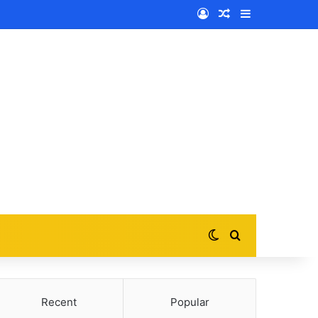
Log In
Random Article
Sidebar
Switch skin
Search for
Recent
Popular