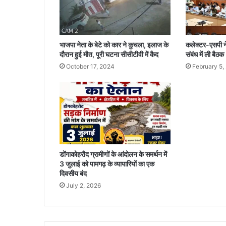
मी
णों
ने
लि
भाजपा नेता के बेटे को कार ने कुचला, इलाज के
कलेक्टर-एसपी ने 
या
दौरान हुई मौत, पूरी घटना सीसीटीवी में कैद
संबंध में ली बैठक
निः
October 17, 2024
February 5,
शु
ल्क
स्वा
स्थ्य
प
री
क्ष
ण
डोंगाकोहरौद ग्रामीणों के आंदोलन के समर्थन में
व
3 जुलाई को पामगढ़ के व्यापारियों का एक
उ
दिवसीय बंद
प
July 2, 2026
चा
र
का
ला