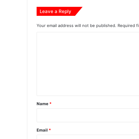
भ
Leave a Reply
Your email address will not be published.
Required f
C
o
m
m
e
n
t
*
Name
*
Email
*