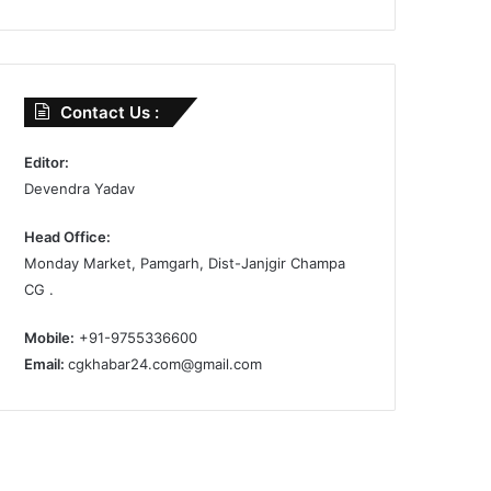
Contact Us :
Editor:
Devendra Yadav
Head Office:
Monday Market, Pamgarh, Dist-Janjgir Champa
CG .
Mobile:
+91-9755336600
Email:
cgkhabar24.com@gmail.com