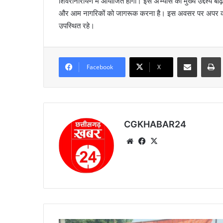
शिवरीनारायण में आयोजित होगी। इस अभ्यास का मुख्य उद्देश्य बा
और आम नागरिकों को जागरूक करना है। इस अवसर पर अपर कलेक्ट
उपस्थित रहे।
Share via Email
Prin
Facebook
X
CGKHABAR24
We
Fa
X
bsi
ce
te
bo
ok