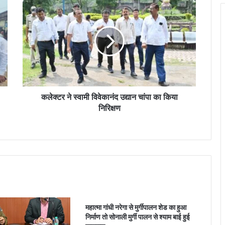
क
ले
क्ट
र
ने
स्वा
मी
वि
वे
का
कलेक्टर ने स्वामी विवेकानंद उद्यान चांपा का किया
नं
निरिक्षण
द
उ
द्या
न
चां
पा
का
कि
या
महात्मा गांधी नरेगा से मुर्गीपालन शेड का हुआ
नि
निर्माण तो सोनाली मुर्गी पालन से श्याम बाई हुई
रि