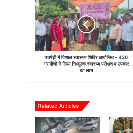
प
च
पे
ड़ी
में
वि
शा
ल
स्वा
स्थ्य
पचपेड़ी में विशाल स्वास्थ्य शिविर आयोजित – 430
शि
ग्रामीणों ने लिया निःशुल्क स्वास्थ्य परीक्षण व उपचार
वि
का लाभ
र
आ
यो
जि
त
Related Articles
–
4
3
0
ग्रा