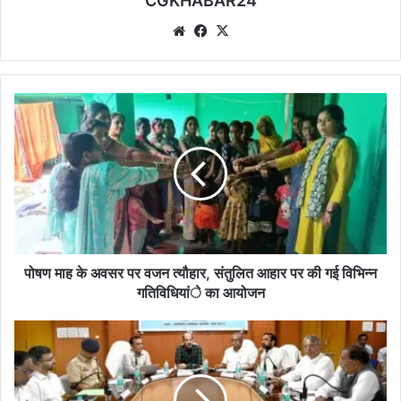
CGKHABAR24
We
Fa
X
bsi
ce
te
bo
ok
पो
ष
ण
मा
ह
के
अ
व
स
र
पोषण माह के अवसर पर वजन त्यौहार, संतुलित आहार पर की गई विभिन्न
प
गतिविधियांे का आयोजन
र
व
ओ
ज
बी
न
सी
त्यौ
व