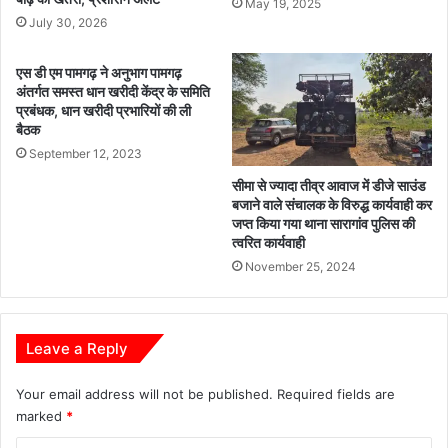
May 19, 2025
यांे
आ
July 30, 2026
का
यो
आ
ग
एस डी एम पामगढ़ ने अनुभाग पामगढ़
यो
का
अंतर्गत समस्त धान खरीदी केंद्र के समिति
ज
मु
प्रबंधक, धान खरीदी प्रभारियों की ली
न
ख्य
बैठक
ल
September 12, 2023
क्ष्य
सीमा से ज्यादा तीव्र आवाज में डीजे साउंड
:
बजाने वाले संचालक के विरुद्ध कार्यवाही कर
छ
जप्त किया गया थाना सारागांव पुलिस की
त्ती
त्वरित कार्यवाही
स
November 25, 2024
ग
ढ़
रा
ज्य
Leave a Reply
पि
छ
Your email address will not be published.
Required fields are
ड़ा
marked
*
व
र्ग