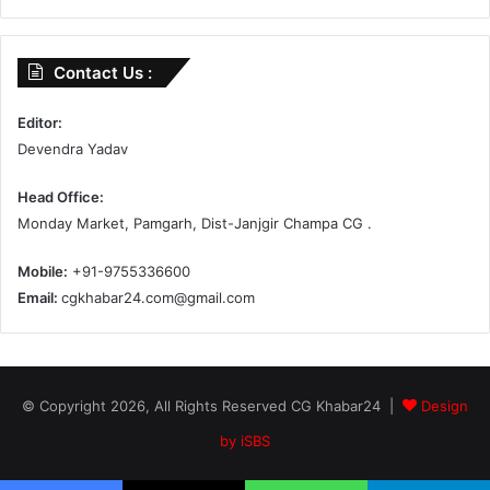
Contact Us :
Editor:
Devendra Yadav
Head Office:
Monday Market, Pamgarh, Dist-Janjgir Champa CG .
Mobile:
+91-9755336600
Email:
cgkhabar24.com@gmail.com
© Copyright 2026, All Rights Reserved CG Khabar24 |
Design
by iSBS