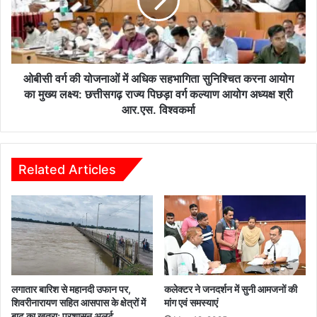
हा
र्ग
र
की
,
यो
सं
ज
तु
ना
लि
ओं
ओबीसी वर्ग की योजनाओं में अधिक सहभागिता सुनिश्चित करना आयोग
त
में
का मुख्य लक्ष्य: छत्तीसगढ़ राज्य पिछड़ा वर्ग कल्याण आयोग अध्यक्ष श्री
आ
अ
आर.एस. विश्वकर्मा
हा
धि
र
क
प
स
र
ह
Related Articles
की
भा
ग
गि
ई
ता
वि
सु
भि
नि
न्न
श्चि
ग
त
ति
क
लगातार बारिश से महानदी उफान पर,
कलेक्टर ने जनदर्शन में सुनी आमजनों की
वि
र
शिवरीनारायण सहित आसपास के क्षेत्रों में
मांग एवं समस्याएं
धि
ना
बाढ़ का खतरा; प्रशासन अलर्ट