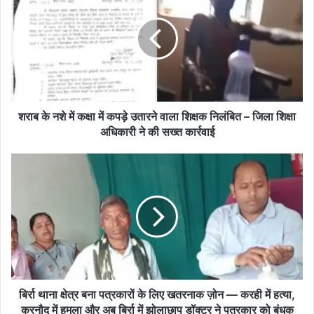
ब
के
न
शे
में
क
क्षा
में
शराब के नशे में कक्षा में कपड़े उतारने वाला शिक्षक निलंबित – जिला शिक्षा
क
अधिकारी ने की सख्त कार्रवाई
प
ड़े
बि
उ
र्रा
ता
था
र
ना
ने
क्षे
वा
त्र
ला
ब
शि
ना
क्ष
प
क
त्र
बिर्रा थाना क्षेत्र बना पत्रकारों के लिए खतरनाक ज़ोन — करही में हत्या,
नि
का
करनौद में हमला और अब बिर्रा में झोलाछाप डॉक्टर ने पत्रकार को बंधक