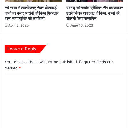
नौ
द
लंबे समय से लाखों रुपए लेकर धोखाधड़ी
पामगढ़ सॉफ्टबॉल प्रीमियर लीग का समापन
करने का फरार आरोपी को किया गिरफ्तार
एसपी विजय अग्रवाल ने किया, बच्चों को
में
थाना चांपा पुलिस की कार्यवाही
शील से किया सम्मानित
ह
म
April 3, 2025
June 13, 2023
ला
औ
र
Leave a Reply
अ
ब
बि
Your email address will not be published.
Required fields are
र्रा
marked
*
में
C
झो
ला
o
छा
m
प
डॉ
m
क्ट
e
र
n
ने
प