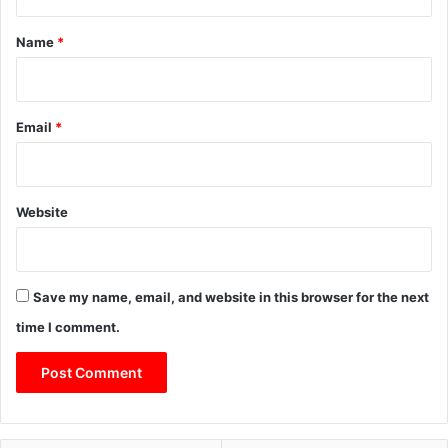
t
त्र
*
का
Name
*
र
को
बं
ध
Email
*
क
ब
ना
क
Website
र
की
मा
र
Save my name, email, and website in this browser for the next
पी
time I comment.
ट