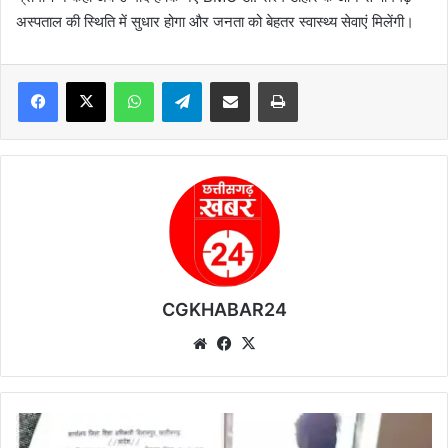
अस्पताल की स्थिति में सुधार होगा और जनता को बेहतर स्वास्थ्य सेवाएं मिलेंगी।
WhatsApp
Telegram
Share via Email
Print
CGKHABAR24
We
Fa
X
bsi
ce
te
bo
ok
श
रा