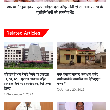
स
:
ग
प्र
आस्था ने छुआ हृदय : प्रधानमंत्री श्री नरेंद्र मोदी से रामनामी समाज के
ढ़
धा
प्रतिनिधियों की आत्मीय भेंट
वा
न
सि
मं
यों
त्री
को
श्री
Related Articles
मि
न
ला
रें
तो
द्र
ह
मो
फा
दी
से
रा
म
परिवहन विभाग में बड़े पैमाने पर तबादला,
नगर पंचायत पामगढ़ अध्यक्ष व पार्षद
ना
TI, SI, ASI, प्रधान आरक्षक सहित
उम्मीदवारों के सम्भावित नाम देखिए एक
आरक्षक किये गए इधर से उधर, देखें जम्बो
नजर में..
मी
लिस्ट
स
January 20, 2025
मा
September 2, 2024
ज
के
प्र