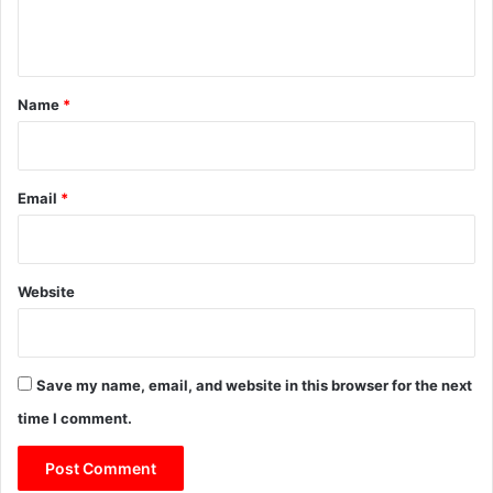
n
t
*
Name
*
Email
*
Website
Save my name, email, and website in this browser for the next
time I comment.