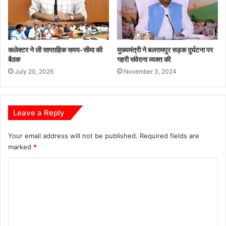
ति
नि
धि
यों
कलेक्टर ने ली साप्ताहिक समय-सीमा की
मुख्यमंत्री ने बलरामपुर सड़क दुर्घटना पर
की
बैठक
गहरी संवेदना व्यक्त की
आ
July 20, 2026
November 3, 2024
त्मी
य
भें
ट
Leave a Reply
Your email address will not be published.
Required fields are
marked
*
C
o
m
m
e