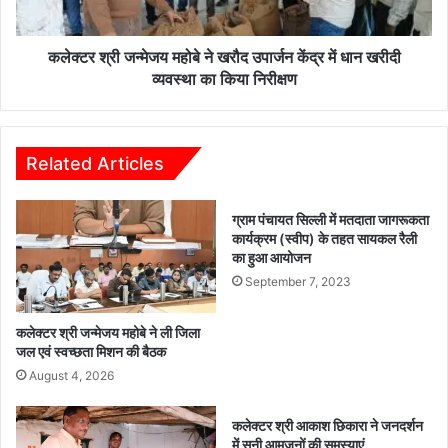
ले
ज
को
य
कि
म
कलेक्टर श्री जन्मेजय महोबे ने खरौद उपार्जन केंद्र में धान खरीदी
या
हो
व्यवस्था का किया निरीक्षण
स
बे
म्मा
ने
नि
ख
त
रौ
Related Articles
द
उ
ग्राम पंचायत सिल्ली में मतदाता जागरूकता
पा
कार्यक्रम (स्वीप) के तहत सायकल रैली
र्ज
का हुआ आयोजन
न
September 7, 2023
कें
द्र
में
कलेक्टर श्री जन्मेजय महोबे ने ली जिला
धा
जल एवं स्वच्छता मिशन की बैठक
न
August 4, 2026
ख
री
कलेक्टर श्री आकाश छिकारा ने जनदर्शन
दी
में सुनी आमजनों की समस्याएं