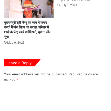
व्य
July 1, 2024
व
स्था
का
मुख्यमंत्री श्री विष्णु देव साय ने कमार
कि
बस्ती में बांस शिल्प को सराहा: परिवार में
या
शादी के लिए स्वयं खरीदे पर्रा, धुकना और
नि
सुपा
री
May 9, 2025
क्ष
ण
Leave a Reply
Your email address will not be published.
Required fields are
marked
*
C
o
m
m