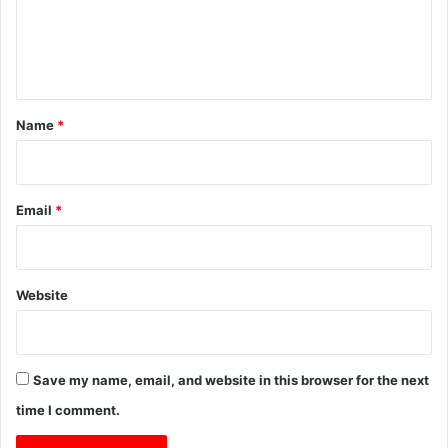
e
n
t
*
Name
*
Email
*
Website
Save my name, email, and website in this browser for the next
time I comment.