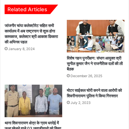
या
ण
आ
म
Related Articles
यो
हे
ज
त्त
जांजगीर चांपा कलेक्टोरेट सहित सभी
न
र
कार्यालय में अब राष्ट्रगान से शुरू होगा
ला
कामकाज, कलेक्टर श्री आकाश छिकारा
ल
की अभिनव पहल
की
January 8, 2024
आ
जी
विशेष गहन पुनरीक्षण: संभाग आयुक्त श्री
वि
सुनील कुमार जैन ने राजनैतिक दलों की ली
बैठक
का
को
December 26, 2025
मि
ला
मोटर साईकल चोरी करने वाला आरोपी को
न
शिवरीनारायण पुलिस ने किया गिरफ्तार
या
July 2, 2023
आ
धा
र
थाना शिवनारायण क्षेत्र के ग्राम धरदेई में
जुआ खेलने वाले 03 जुवाड़ीयानो को किया