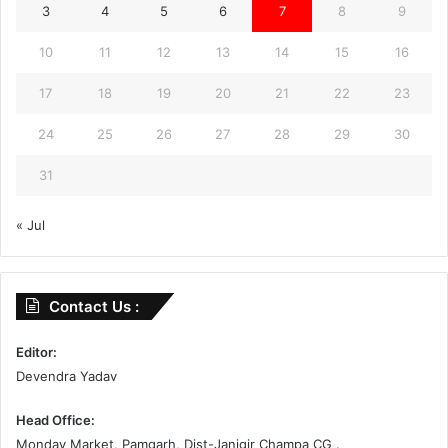
3
4
5
6
7
8
9
10
11
12
13
14
15
16
17
18
19
20
21
22
23
24
25
26
27
28
29
30
31
« Jul
Contact Us :
Editor:
Devendra Yadav
Head Office:
Monday Market, Pamgarh, Dist-Janjgir Champa CG .