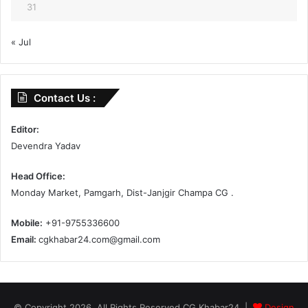
31
« Jul
Contact Us :
Editor:
Devendra Yadav
Head Office:
Monday Market, Pamgarh, Dist-Janjgir Champa CG .
Mobile:
+91-9755336600
Email:
cgkhabar24.com@gmail.com
© Copyright 2026, All Rights Reserved CG Khabar24 |
Design