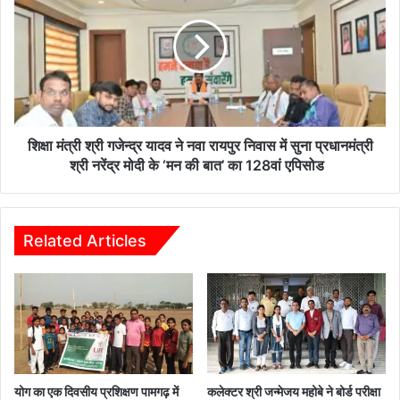
प्र
मं
ति
त्री
यो
श्री
गि
ग
ता
जे
ओं
न्द्र
का
या
आ
द
शिक्षा मंत्री श्री गजेन्द्र यादव ने नवा रायपुर निवास में सुना प्रधानमंत्री
यो
व
श्री नरेंद्र मोदी के ‘मन की बात’ का 128वां एपिसोड
ज
ने
न
न
1
वा
1
रा
Related Articles
से
य
1
पु
3
र
दि
नि
स
वा
म्ब
स
र
में
त
सु
योग का एक दिवसीय प्रशिक्षण पामगढ़ में
कलेक्टर श्री जन्मेजय महोबे ने बोर्ड परीक्षा