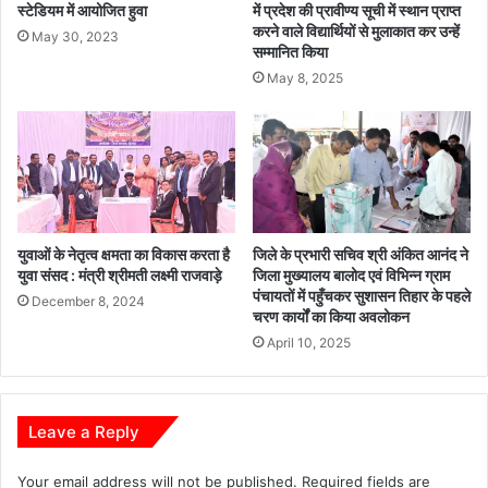
क
ना
स्टेडियम में आयोजित हुवा
में प्रदेश की प्रावीण्य सूची में स्थान प्राप्त
करने वाले विद्यार्थियों से मुलाकात कर उन्हें
प्र
May 30, 2023
सम्मानित किया
धा
न
May 8, 2025
मं
त्री
श्री
न
रें
द्र
मो
युवाओं के नेतृत्व क्षमता का विकास करता है
जिले के प्रभारी सचिव श्री अंकित आनंद ने
दी
युवा संसद : मंत्री श्रीमती लक्ष्मी राजवाड़े
जिला मुख्यालय बालोद एवं विभिन्न ग्राम
के
पंचायतों में पहुँचकर सुशासन तिहार के पहले
December 8, 2024
‘
चरण कार्यों का किया अवलोकन
म
April 10, 2025
न
की
बा
त
Leave a Reply
’
का
Your email address will not be published.
Required fields are
1