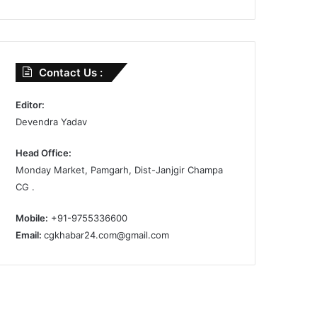
Contact Us :
Editor:
Devendra Yadav
Head Office:
Monday Market, Pamgarh, Dist-Janjgir Champa
CG .
Mobile:
+91-9755336600
Email:
cgkhabar24.com@gmail.com