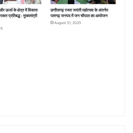
दृ
ष्टि
 ऊर्जा के क्षेत्र में विकास
छत्तीसगढ़ रजत जयंती महोत्सव के अंतर्गत
बा
कार प्रतिबद्ध : मुख्यमंत्री
पामगढ़ जनपद में जन चौपाल का आयोजन
धि
August 31, 2025
त
25
वि
शे
ष
वि
द्या
ल
य
में
म
ना
या
ग
या
अं
त
र्रा
ष्ट्री