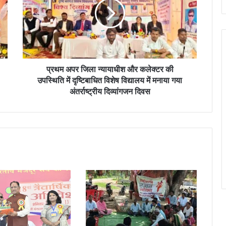
अ
प
र
जि
ला
न्या
या
प्रथम अपर जिला न्यायाधीश और कलेक्टर की
धी
उपस्थिति में दृष्टिबाधित विशेष विद्यालय में मनाया गया
श
अंतर्राष्ट्रीय दिव्यांगजन दिवस
औ
र
क
ले
क्ट
र
की
उ
प
स्थि
ति
में