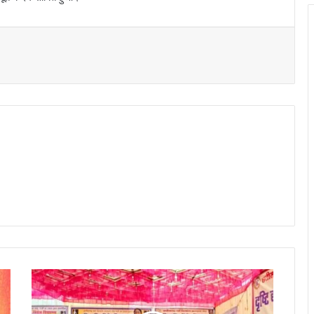
t
प्र
थ
म