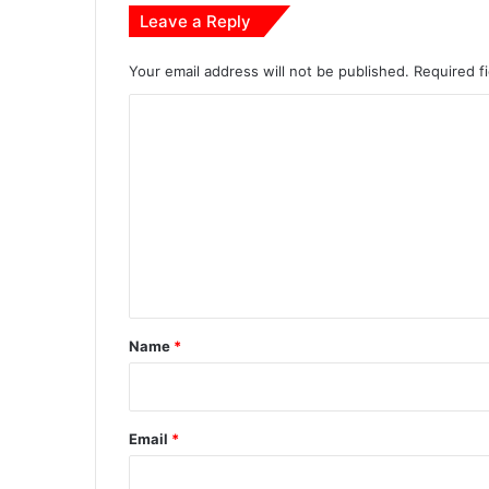
Leave a Reply
Your email address will not be published.
Required f
C
o
m
m
e
n
t
*
Name
*
Email
*