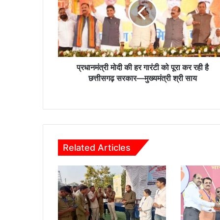
मं
त्री
मो
दी
की
ह
र
प्रधानमंत्री मोदी की हर गारंटी को पूरा कर रही है
गा
छत्तीसगढ़ सरकार—मुख्यमंत्री श्री साय
रं
टी
को
पू
रा
क
Related Articles
र
र
ही
है
छ
त्ती
स