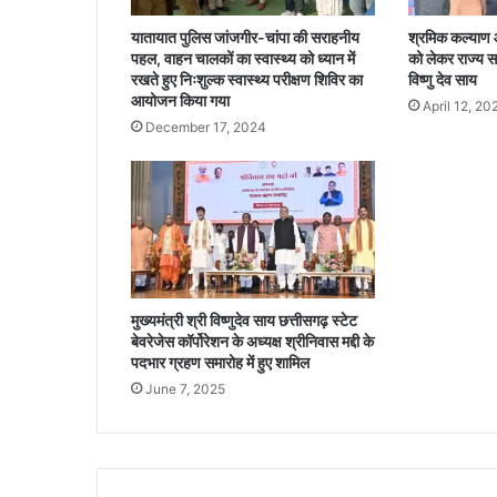
ग
ढ़
यातायात पुलिस जांजगीर-चांपा की सराहनीय
श्रमिक कल्याण और
स
पहल, वाहन चालकों का स्वास्थ्य को ध्यान में
को लेकर राज्य सर
र
रखते हुए निःशुल्क स्वास्थ्य परीक्षण शिविर का
विष्णु देव साय
का
आयोजन किया गया
April 12, 20
र
December 17, 2024
—
मु
ख्य
मं
त्री
श्री
सा
य
मुख्यमंत्री श्री विष्णुदेव साय छत्तीसगढ़ स्टेट
बेवरेजेस कॉर्पोरेशन के अध्यक्ष श्रीनिवास मद्दी के
पदभार ग्रहण समारोह में हुए शामिल
June 7, 2025