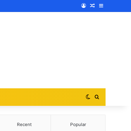
Log In
Random Article
Sidebar
Switch skin
Search for
Recent
Popular