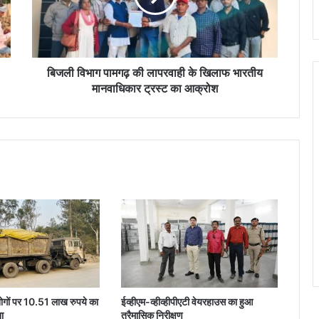
ग
पा
म
ग
ढ़
बिजली विभाग पामगढ़ की लापरवाही के खिलाफ भारतीय
की
मानवाधिकार ट्रस्ट का आक्रोश
ला
प
र
वा
ही
के
खि
ला
फ
भा
र
ती
य
मा
्योगों पर 10.51 लाख रुपये का
ईव्हीएम-व्हीव्हीपीएटी वेयरहाउस का हुआ
न
ाना
त्रैमासिक निरीक्षण