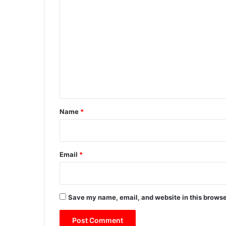
C
o
m
m
e
n
t
*
Name
*
Email
*
Save my name, email, and website in this browse