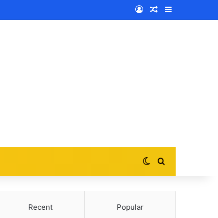
Log In
Random Article
Sidebar
Switch skin
Search for
Recent
Popular