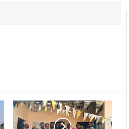
t
बि
ज
ली
वि
भा