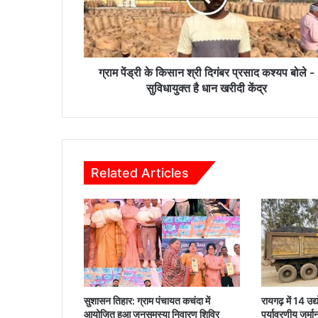
कि
सा
न
श्री
दि
ग्राम पेंड्री के किसान श्री दिगंबर प्रसाद कश्यप बोले -
गं
सुविधायुक्त है धान खरीदी केंद्र
ब
र
प्र
सा
द
Related Articles
क
श्य
प
बो
ले
-
सु
वि
धा
सुशासन तिहार: ग्राम पंचायत कचंदा में
रायगढ़ में 14 उद
यु
आयोजित हुआ जनसमस्या निवारण शिविर
पर्यावरणीय जुर्म