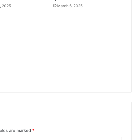
वा
, 2025
March 6, 2025
धि
का
र
ट्र
स्ट
का
आ
क्रो
श
ields are marked
*