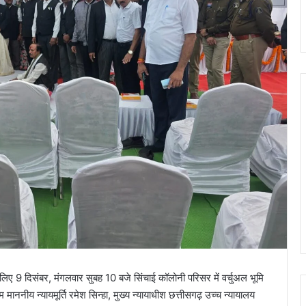
िए 9 दिसंबर, मंगलवार सुबह 10 बजे सिंचाई कॉलोनी परिसर में वर्चुअल भूमि
ननीय न्यायमूर्ति रमेश सिन्हा, मुख्य न्यायाधीश छत्तीसगढ़ उच्च न्यायालय