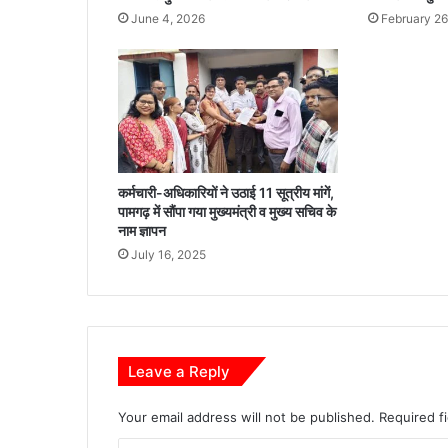
क्त
June 4, 2026
February 26
है
धा
न
ख
री
दी
कें
द्र
कर्मचारी-अधिकारियों ने उठाई 11 सूत्रीय मांगें,
पामगढ़ में सौंपा गया मुख्यमंत्री व मुख्य सचिव के
नाम ज्ञापन
July 16, 2025
Leave a Reply
Your email address will not be published.
Required f