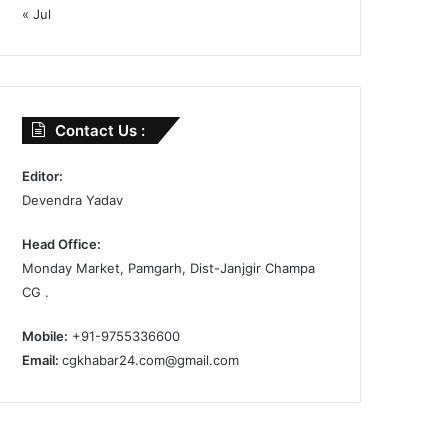
« Jul
Contact Us :
Editor:
Devendra Yadav
Head Office:
Monday Market, Pamgarh, Dist-Janjgir Champa
CG .
Mobile:
+91-9755336600
Email:
cgkhabar24.com@gmail.com