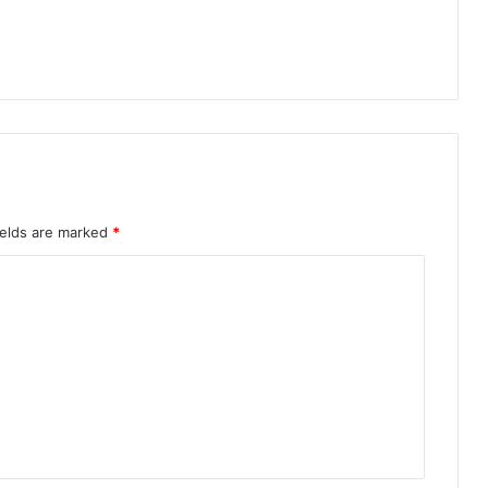
पा
म
ग
ढ़
मा
र्ग
प
र
भी
ष
ields are marked
*
ण
स
ड़
क
हा
द
सा