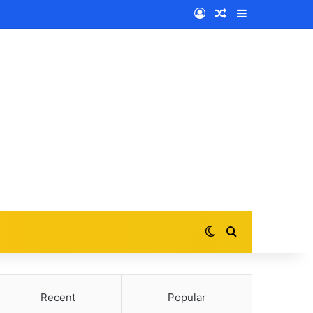
Log In
Random Article
Sidebar
Switch skin
Search for
Recent
Popular