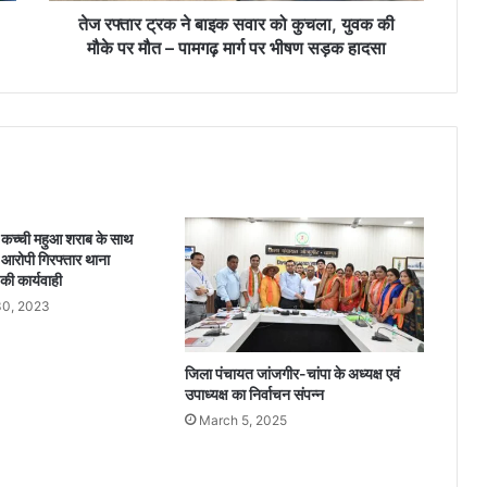
इ
तेज रफ्तार ट्रक ने बाइक सवार को कुचला, युवक की
क
मौके पर मौत – पामगढ़ मार्ग पर भीषण सड़क हादसा
स
वा
र
को
कु
च
ला
,
कच्ची महुआ शराब के साथ
यु
े आरोपी गिरफ्तार थाना
व
ी कार्यवाही
क
0, 2023
की
मौ
के
जिला पंचायत जांजगीर-चांपा के अध्यक्ष एवं
प
उपाध्यक्ष का निर्वाचन संपन्न
र
March 5, 2025
मौ
त
–