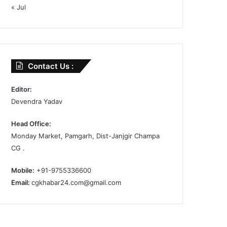
« Jul
Contact Us :
Editor:
Devendra Yadav
Head Office:
Monday Market, Pamgarh, Dist-Janjgir Champa
CG .
Mobile:
+91-9755336600
Email:
cgkhabar24.com@gmail.com