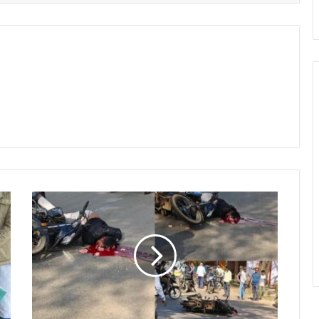
ते
ज
र
फ्ता
र
ट्र
क
ने
बा