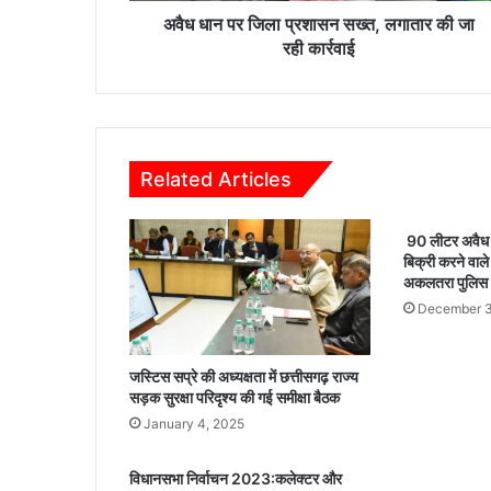
प्र
अवैध धान पर जिला प्रशासन सख्त, लगातार की जा
शा
रही कार्रवाई
स
न
स
ख्त
,
Related Articles
ल
गा
ता
90 लीटर अवैध 
र
बिक्री करने वाल
की
अकलतरा पुलिस क
जा
December 3
र
ही
का
जस्टिस सप्रे की अध्यक्षता में छत्तीसगढ़ राज्य
र्र
सड़क सुरक्षा परिदृश्य की गई समीक्षा बैठक
वा
January 4, 2025
ई
विधानसभा निर्वाचन 2023:कलेक्टर और