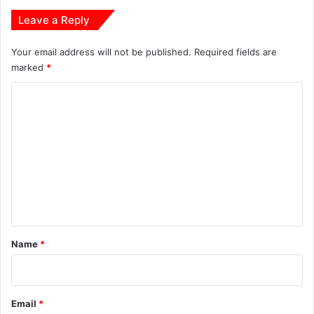
वि
Leave a Reply
र
का
आ
Your email address will not be published.
Required fields are
यो
marked
*
ज
C
न
o
m
m
e
n
t
*
Name
*
Email
*