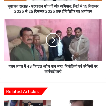
प्र
शा
सुशासन सप्ताह - प्रशासन गांव की ओर अभियान: जिले में 19 दिसम्बर
स
2025 से 25 दिसम्बर 2025 तक होंगे शिविर का आयोजन
न
गां
ग्रा
व
म
की
ल
ओ
ग
र
रा
अ
में
भि
4
या
3
न
क्विं
:
ट
ग्राम लगरा में 43 क्विंटल अवैध धान जप्त, बिचौलियों एवं कोचियों पर
जि
ल
कार्रवाई जारी
ले
अ
में
वै
1
ध
9
धा
Related Articles
दि
न
स
ज
म्ब
प्त