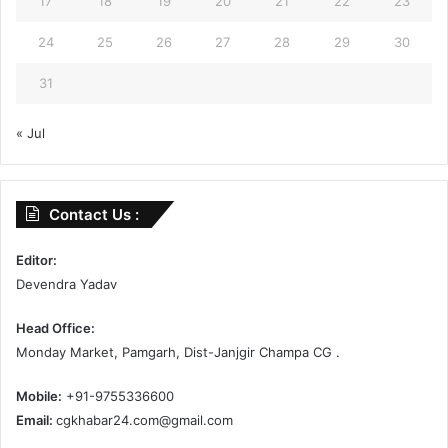
17
18
19
20
21
22
23
24
25
26
27
28
29
30
31
« Jul
Contact Us :
Editor:
Devendra Yadav
Head Office:
Monday Market, Pamgarh, Dist-Janjgir Champa CG .
Mobile:
+91-9755336600
Email:
cgkhabar24.com@gmail.com