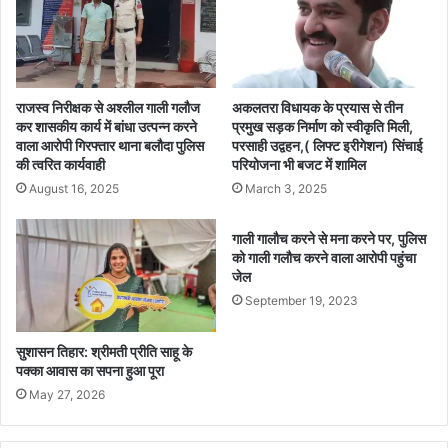
र
,
2
बि
0
चौ
2
लि
5
यों
राजस्व निरीक्षक से अश्लील गाली गलौज
अकलतरा विधायक के प्रयास से तीन
से
ए
कर शासकीय कार्य में बांधा उत्पन्न करने
प्रमुख सड़क निर्माण को स्वीकृति मिली,
2
वाला आरोपी गिरफ्तार थाना बलौदा पुलिस
परसाही उद्वहन,( लिफ्ट इरीगेशन) सिंचाई
वं
की त्वरित कार्यवाही
परियोजना भी बजट में शामिल
5
को
दि
चि
August 16, 2025
March 3, 2025
स
यों
म्ब
प
गाली गालौच करने से मना करने पर, पुलिस
र
र
को गाली गलौच करने वाला आरोपी पहुंचा
2
का
जेल
0
र्र
September 19, 2023
2
वा
5
ई
सुशासन तिहार: श्रीमती प्रीति साहू के
त
जा
पक्का आवास का सपना हुआ पूरा
क
री
May 27, 2026
हों
गे
शि