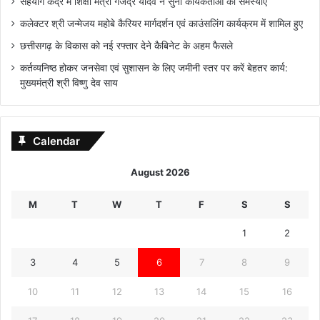
सहयोग केंद्र में शिक्षा मंत्री गजेंद्र यादव ने सुनी कार्यकर्ताओं की समस्याएँ
कलेक्टर श्री जन्मेजय महोबे कैरियर मार्गदर्शन एवं काउंसलिंग कार्यक्रम में शामिल हुए
छत्तीसगढ़ के विकास को नई रफ्तार देने कैबिनेट के अहम फैसले
कर्तव्यनिष्ठ होकर जनसेवा एवं सुशासन के लिए जमीनी स्तर पर करें बेहतर कार्य:
मुख्यमंत्री श्री विष्णु देव साय
Calendar
August 2026
M
T
W
T
F
S
S
1
2
3
4
5
6
7
8
9
10
11
12
13
14
15
16