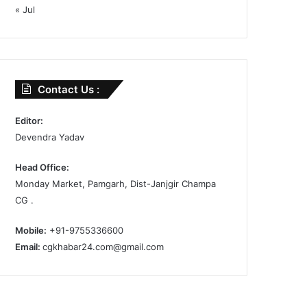
« Jul
Contact Us :
Editor:
Devendra Yadav
Head Office:
Monday Market, Pamgarh, Dist-Janjgir Champa
CG .
Mobile:
+91-9755336600
Email:
cgkhabar24.com@gmail.com