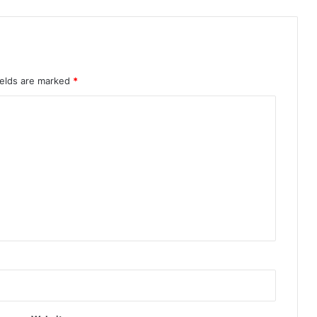
ल
हों
गे
आ
क
ields are marked
*
र्ष
ण
का
कें
द्र