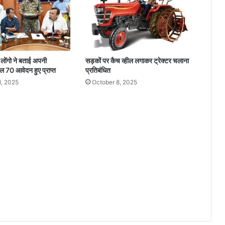
छ
त्ती
स
ग
ढ़
के
े लोंगो ने बताई अपनी
सड़कों पर कैच व्हील लगाकर ट्रेक्टर चलाना
स
 70 आवेदन हुए प्राप्त
प्रतिबंधित
म
1, 2025
October 8, 2025
ग्र
वि
का
स
प
र
कें
द्रि
त
वि
भा
गों
के
स्टा