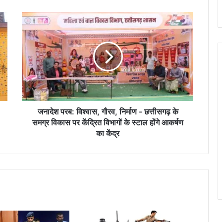
ज
ना
दे
श
प
र
ब
:
वि
श्वा
जनादेश परब: विश्वास, गौरव, निर्माण - छत्तीसगढ़ के
स
समग्र विकास पर केंद्रित विभागों के स्टाल होंगे आकर्षण
,
का केंद्र
गौ
र
व
,
नि
र्मा
ण
-