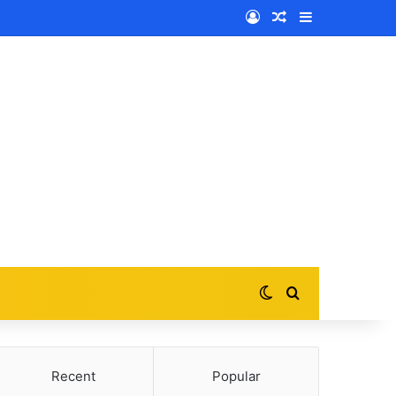
Log In
Random Article
Sidebar
Switch skin
Search for
Recent
Popular