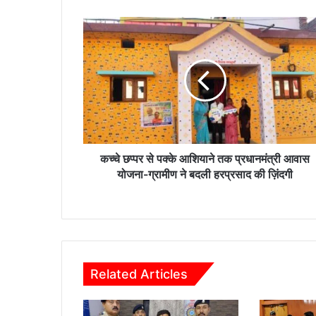
क
च्चे
छ
प्प
र
से
प
क्के
आ
शि
कच्चे छप्पर से पक्के आशियाने तक प्रधानमंत्री आवास
या
योजना-ग्रामीण ने बदली हरप्रसाद की ज़िंदगी
ने
त
क
प्र
धा
न
Related Articles
मं
त्री
आ