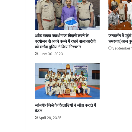
वा
स
यो
ज
ना
-
अवैध मादक पदार्थ गांजा बिक्री करने के
जनदर्शन में पहुंच
ग्रा
प्रयोजन से अपने कब्जे में रखने वाला आरोपी
समस्याएं,आज कुल
मी
को बलौदा पुलिस ने किया गिरफ्तार
September 
ण
June 30, 2023
ने
ब
द
ली
ह
र
प्र
सा
जांजगीर जिले के खिलाड़ियों ने जीता कराते में
द
मैडल..
की
April 29, 2025
ज़िं
द
गी