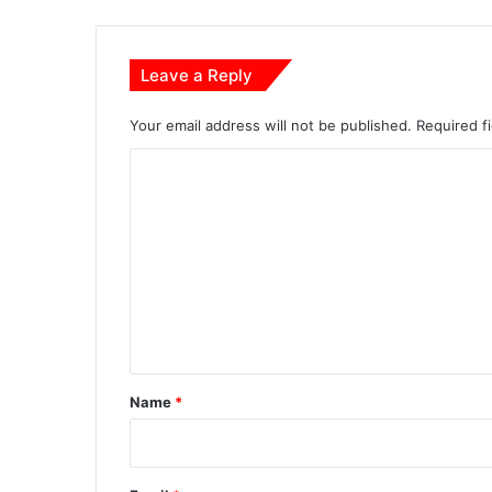
Leave a Reply
Your email address will not be published.
Required f
C
o
m
m
e
n
t
*
Name
*