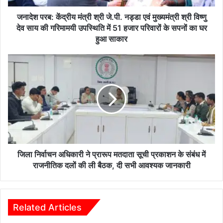
कें
द्री
जनादेश परब: केंद्रीय मंत्री श्री जे.पी. नड्डा एवं मुख्यमंत्री श्री विष्णु
य
देव साय की गरिमामयी उपस्थिति में 51 हजार परिवारों के सपनों का घर
मं
हुआ साकार
त्री
श्री
जि
जे
ला
.
नि
पी
र्वा
.
च
न
न
ड्डा
अ
ए
धि
वं
का
मु
री
जिला निर्वाचन अधिकारी ने प्रारूप मतदाता सूची प्रकाशन के संबंध में
ख्य
ने
राजनीतिक दलों की ली बैठक, दी सभी आवश्यक जानकारी
मं
प्रा
त्री
रू
श्री
प
वि
म
Related Articles
ष्णु
त