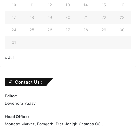
10
11
12
13
14
15
16
17
18
19
20
21
22
23
24
25
26
27
28
29
30
31
« Jul
Contact Us :
Editor:
Devendra Yadav
Head Office:
Monday Market, Pamgarh, Dist-Janjgir Champa CG .