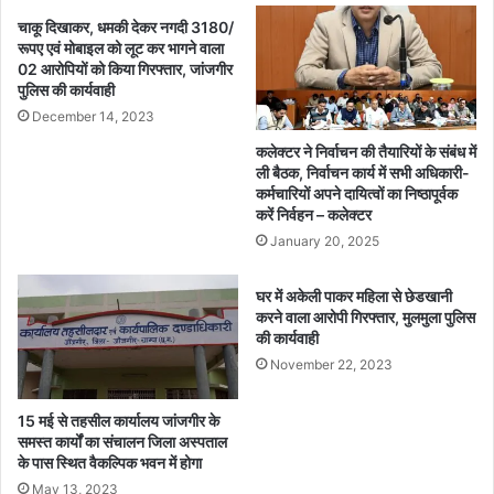
दे
दा
चाकू दिखाकर, धमकी देकर नगदी 3180/
व
ता
रूपए एवं मोबाइल को लूट कर भागने वाला
सा
सू
02 आरोपियों को किया गिरफ्तार, जांजगीर
य
ची
पुलिस की कार्यवाही
की
प्र
December 14, 2023
ग
का
रि
श
कलेक्टर ने निर्वाचन की तैयारियों के संबंध में
मा
न
ली बैठक, निर्वाचन कार्य में सभी अधिकारी-
म
कर्मचारियों अपने दायित्वों का निष्ठापूर्वक
के
यी
करें निर्वहन – कलेक्टर
सं
उ
बं
January 20, 2025
प
ध
स्थि
में
घर में अकेली पाकर महिला से छेडखानी
ति
रा
करने वाला आरोपी गिरफ्तार, मुलमुला पुलिस
में
ज
की कार्यवाही
5
नी
November 22, 2023
1
ति
ह
क
15 मई से तहसील कार्यालय जांजगीर के
जा
द
समस्त कार्यों का संचालन जिला अस्पताल
र
लों
के पास स्थित वैकल्पिक भवन में होगा
प
की
May 13, 2023
रि