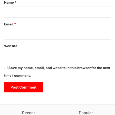
*
ब
Name
*
ढ़ा
या
भ
रो
Email
*
सा
Website
Save my name, email, and website in this browser for the next
time I comment.
Recent
Popular