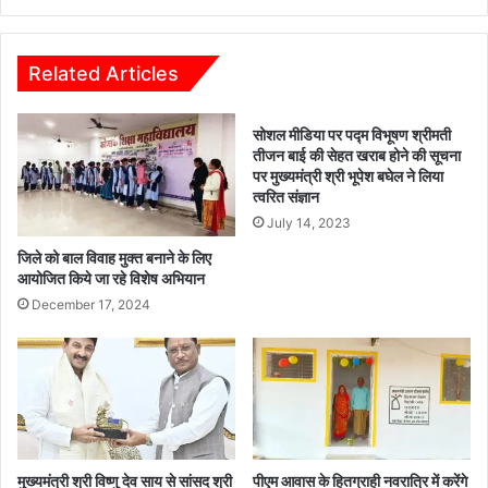
य
ए
स
खु
मी
शि
Related Articles
क्षा
यों
औ
सोशल मीडिया पर पद्म विभूषण श्रीमती
र
तीजन बाई की सेहत खराब होने की सूचना
रा
पर मुख्यमंत्री श्री भूपेश बघेल ने लिया
ह
त्वरित संज्ञान
त
July 14, 2023
की
सौ
जिले को बाल विवाह मुक्त बनाने के लिए
गा
आयोजित किये जा रहे विशेष अभियान
त
December 17, 2024
-
ऑ
न
ला
इ
न
टो
क
मुख्यमंत्री श्री विष्णु देव साय से सांसद श्री
पीएम आवास के हितग्राही नवरात्रि में करेंगे