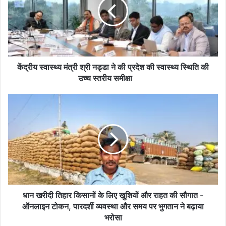
स्वा
स्थ्य
मं
त्री
श्री
न
ड्डा
केंद्रीय स्वास्थ्य मंत्री श्री नड्डा ने की प्रदेश की स्वास्थ्य स्थिति की
ने
उच्च स्तरीय समीक्षा
की
प्र
धा
दे
न
श
ख
की
री
स्वा
दी
स्थ्य
ति
स्थि
हा
ति
र
की
कि
उ
सा
धान खरीदी तिहार किसानों के लिए खुशियों और राहत की सौगात -
च्च
नों
ऑनलाइन टोकन, पारदर्शी व्यवस्था और समय पर भुगतान ने बढ़ाया
स्त
के
भरोसा
री
लि