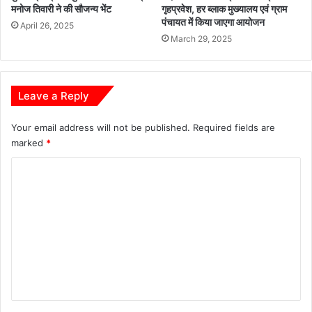
मनोज तिवारी ने की सौजन्य भेंट
गृहप्रवेश, हर ब्लाक मुख्यालय एवं ग्राम
न
पंचायत में किया जाएगा आयोजन
,
April 26, 2025
पा
March 29, 2025
र
द
र्शी
Leave a Reply
व्य
व
स्था
Your email address will not be published.
Required fields are
औ
marked
*
र
C
स
म
o
य
m
प
र
m
भु
e
ग
n
ता
न
t
ने