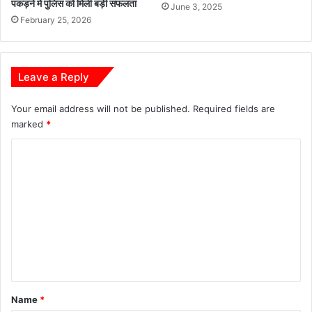
पकड़ने में पुलिस को मिली बड़ी सफलता
ट
June 3, 2025
February 25, 2026
ल
स
म
र्थ
Leave a Reply
न
मू
Your email address will not be published.
Required fields are
ल्य
औ
marked
*
र
C
पा
र
o
द
m
र्शी
व्य
m
व
e
स्था
n
से
धा
t
न
*
वि
Name
*