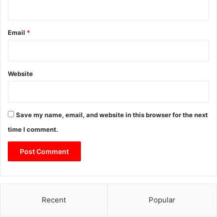
क्र
य
हु
आ
Email
*
आ
सा
न
Website
Save my name, email, and website in this browser for the next
time I comment.
Recent
Popular