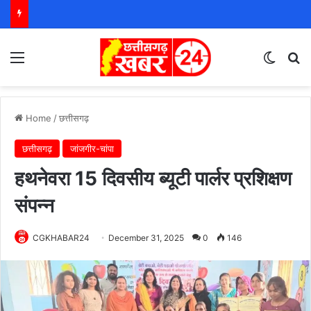
Menu
Switch
S
Home
/
छत्तीसगढ़
छत्तीसगढ़
जांजगीर-चांपा
हथनेवरा 15 दिवसीय ब्यूटी पार्लर प्रशिक्षण
संपन्न
CGKHABAR24
December 31, 2025
0
146