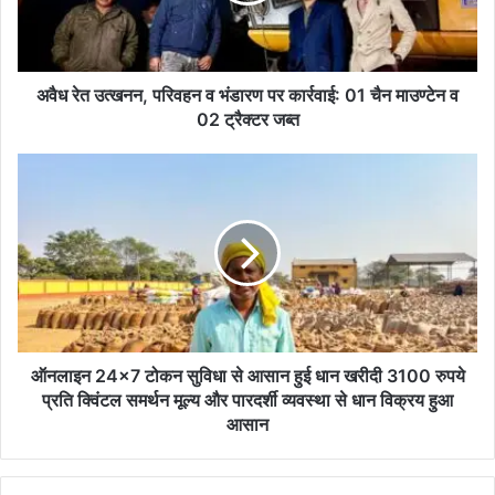
उ
त्ख
न
न
,
अवैध रेत उत्खनन, परिवहन व भंडारण पर कार्रवाई: 01 चैन माउण्टेन व
प
02 ट्रैक्टर जब्त
रि
व
ऑ
ह
न
न
ला
व
इ
भं
न
डा
2
र
4
ण
×
प
7
र
टो
ऑनलाइन 24×7 टोकन सुविधा से आसान हुई धान खरीदी 3100 रुपये
का
क
प्रति क्विंटल समर्थन मूल्य और पारदर्शी व्यवस्था से धान विक्रय हुआ
र्र
न
आसान
वा
सु
ई
वि
:
धा