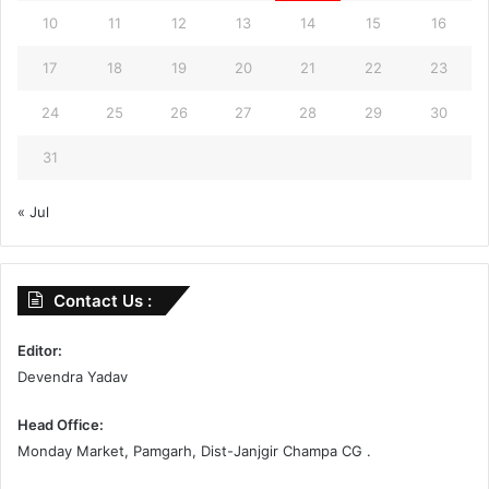
10
11
12
13
14
15
16
17
18
19
20
21
22
23
24
25
26
27
28
29
30
31
« Jul
Contact Us :
Editor:
Devendra Yadav
Head Office:
Monday Market, Pamgarh, Dist-Janjgir Champa CG .