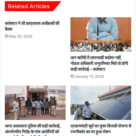
0
से
Related Articles
1
आ
चै
सा
कलेक्टर ने ली छात्रावास अधीक्षकों की
न
न
बैठक
मा
हु
उ
May 25, 2024
ई
ण्टे
धा
न
न
व
ख
धान खरीदी में लापरवाही बर्दाश्त नहीं,
0
री
नोडल अधिकारी अनुपस्थित मिले तो होगी
2
दी
कड़ी कार्रवाई – कलेक्टर
ट्रै
3
January 12, 2026
क्ट
1
र
0
ज
0
ब्त
रु
प
ये
प्र
थाना अकलतरा पुलिस की बड़ी कार्रवाई,
प्रधानमंत्री सूर्य घर मुफ्त बिजली योजना से
ति
अंतर्राज्यीय गिरोह के पांच आरोपियों को
रजनीकांत का घर हुआ रोशन
क्विं