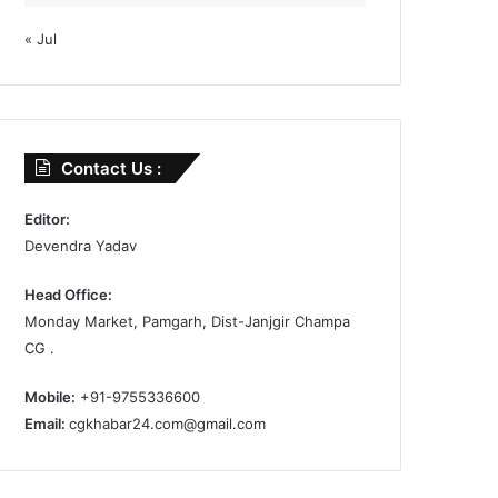
« Jul
Contact Us :
Editor:
Devendra Yadav
Head Office:
Monday Market, Pamgarh, Dist-Janjgir Champa
CG .
Mobile:
+91-9755336600
Email:
cgkhabar24.com@gmail.com