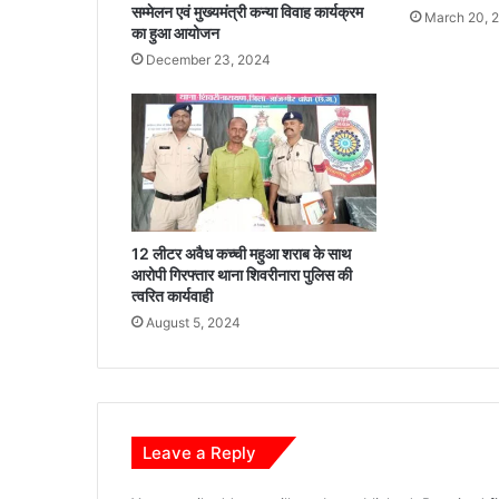
1
सम्मेलन एवं मुख्यमंत्री कन्या विवाह कार्यक्रम
March 20, 
0
का हुआ आयोजन
0
December 23, 2024
रु
प
ये
प्र
ति
क्विं
ट
ल
12 लीटर अवैध कच्ची महुआ शराब के साथ
स
आरोपी गिरफ्तार थाना शिवरीनारा पुलिस की
म
त्वरित कार्यवाही
र्थ
August 5, 2024
न
मू
ल्य
औ
र
पा
Leave a Reply
र
द