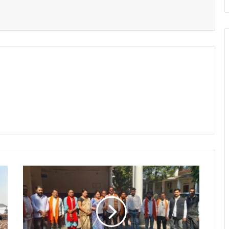
सि
र
गि
ट्टी
औ
द्यो