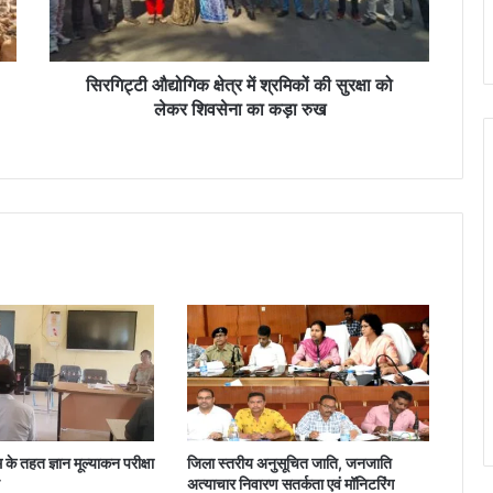
गि
क
क्षे
त्र
सिरगिट्टी औद्योगिक क्षेत्र में श्रमिकों की सुरक्षा को
में
लेकर शिवसेना का कड़ा रुख
श्र
मि
कों
की
सु
र
क्षा
को
ले
क
र
शि
व
से
ना
 के तहत ज्ञान मूल्याकन परीक्षा
जिला स्तरीय अनुसूचित जाति, जनजाति
का
अत्याचार निवारण सतर्कता एवं मॉनिटरिंग