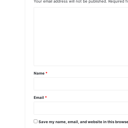
Your email address will not be published.
Required f
र्शी
व्य
C
व
o
स्था
m
से
धा
m
न
e
वि
क्र
n
य
t
हु
आ
*
Name
*
आ
सा
न
Email
*
Save my name, email, and website in this browse