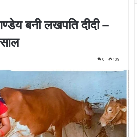
ण्डेय बनी लखपति दीदी –
िसाल
0
139