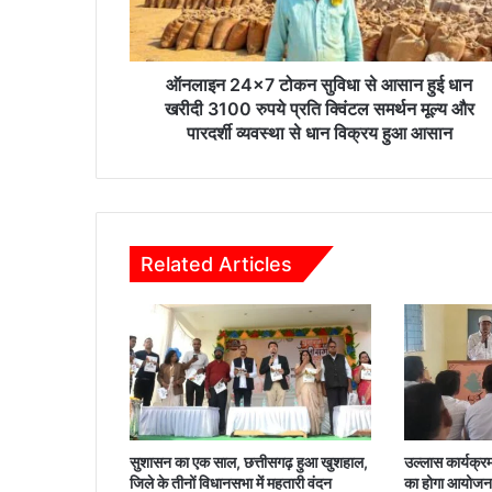
4
×
7
टो
ऑनलाइन 24×7 टोकन सुविधा से आसान हुई धान
क
खरीदी 3100 रुपये प्रति क्विंटल समर्थन मूल्य और
न
पारदर्शी व्यवस्था से धान विक्रय हुआ आसान
सु
वि
धा
से
आ
Related Articles
सा
न
हु
ई
धा
न
ख
री
दी
सुशासन का एक साल, छत्तीसगढ़ हुआ खुशहाल,
उल्लास कार्यक्रम
3
जिले के तीनों विधानसभा में महतारी वंदन
का होगा आयोजन