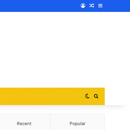
Log In
Random Article
Sidebar
Switch skin
Search for
Recent
Popular