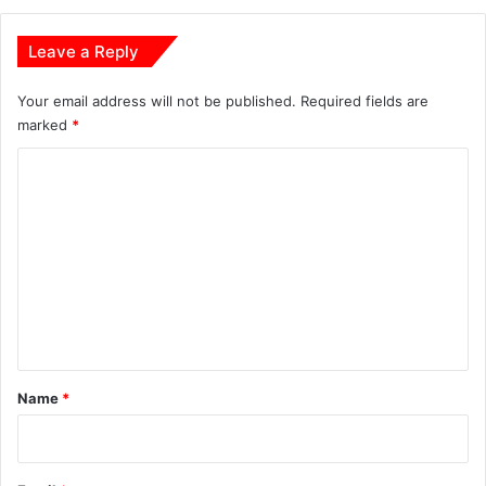
ति
भा
Leave a Reply
गि
यों
Your email address will not be published.
Required fields are
को
marked
*
कि
या
C
ग
o
या
स
m
म्मा
m
नि
त
e
n
t
*
Name
*