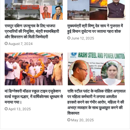
का
हु
आ
स
मा
रायपुर दक्षिण उपचुनाव के लिए भाजपा
मुख्यमंत्री श्री विष्णु देव साय ने गुजरात में
प
प्रभारियों की नियुक्ति, मंत्री श्यामबिहारी
हुई विमान दुर्घटना पर जताया गहरा शोक
और शिवरतन को मिली जिम्मेदारी
न
June 12, 2025
,
August 7, 2024
वि
भि
न्न
प्र
ति
यो
गि
मां डिग्नेश्वरी मॉडल स्कूल टाइम एजुकेशन
राशि स्टील प्लांट के मालिक रोहित अग्रवाल
ता
वर्ल्ड स्कूल मल्हार, में वार्षिकोत्सव धूमधाम से
पर महिला कर्मचारी ने लगाया अश्लील
ओं
मनाया गया।
हरकते करने का गंभीर आरोप, महिला ने की
में
अभद्र व्यवहार के साथ छुआछुत करने की
April 13, 2025
शा
शिकायत
मि
May 20, 2025
ल
प्र