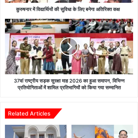
र्थि
यों
कुरुषनार में विद्यार्थियों की सुविधा के लिए बनेगा अतिरिक्त कक्ष
की
सु
3
वि
7
धा
वां
के
रा
लि
ष्ट्री
ए
य
ब
स
ने
ड़
गा
क
अ
सु
37वां राष्ट्रीय सड़क सुरक्षा माह 2026 का हुआ समापन, विभिन्न
ति
र
प्रतियोगिताओं में शामिल प्रतिभागियों को किया गया सम्मानित
रि
क्षा
क्त
मा
क
ह
क्ष
2
Related Articles
0
2
6