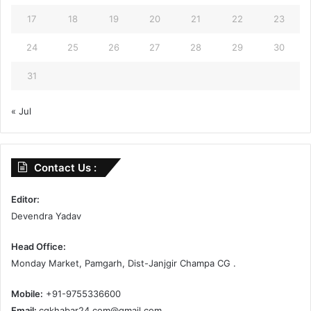
17
18
19
20
21
22
23
24
25
26
27
28
29
30
31
« Jul
Contact Us :
Editor:
Devendra Yadav
Head Office:
Monday Market, Pamgarh, Dist-Janjgir Champa CG .
Mobile:
+91-9755336600
Email:
cgkhabar24.com@gmail.com