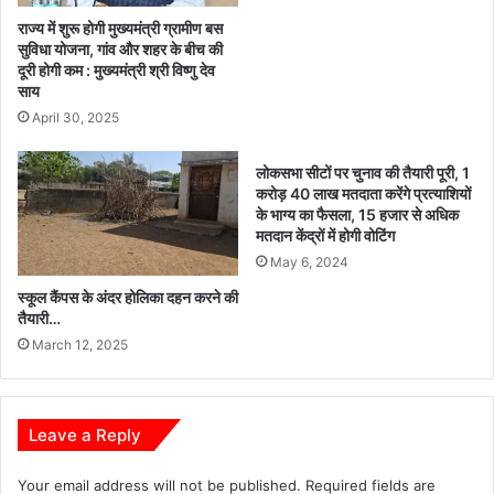
व
र
री
राज्य में शुरू होगी मुख्यमंत्री ग्रामीण बस
च
ना
सुविधा योजना, गांव और शहर के बीच की
ढ़ा
दूरी होगी कम : मुख्यमंत्री श्री विष्णु देव
रा
साय
,
य
प्र
ण
April 30, 2025
शा
मे
स
ला
लोकसभा सीटों पर चुनाव की तैयारी पूरी, 1
न
ए
करोड़ 40 लाख मतदाता करेंगे प्रत्याशियों
में
वं
के भाग्य का फैसला, 15 हजार से अधिक
ह
सि
मतदान केंद्रों में होगी वोटिंग
ड़
र
May 6, 2024
कं
पु
स्कूल कैंपस के अंदर होलिका दहन करने की
प
र
तैयारी…
म
March 12, 2025
हो
त्स
व
की
Leave a Reply
दी
शु
Your email address will not be published.
Required fields are
भ