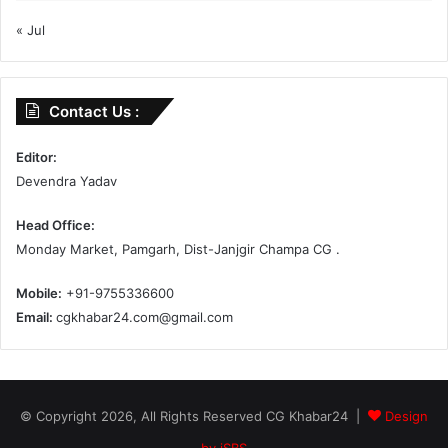
« Jul
Contact Us :
Editor:
Devendra Yadav
Head Office:
Monday Market, Pamgarh, Dist-Janjgir Champa CG .
Mobile:
+91-9755336600
Email:
cgkhabar24.com@gmail.com
© Copyright 2026, All Rights Reserved CG Khabar24 |
Design