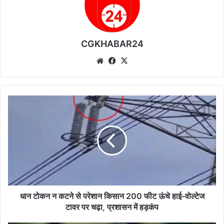
CGKHABAR24
We
Fa
X
bsi
ce
te
bo
ok
धा
न
टो
क
न
न
क
ट
ने
से
धान टोकन न कटने से परेशान किसान 200 फीट ऊंचे हाई-वोल्टेज
प
टावर पर चढ़ा, प्रशासन में हड़कंप
रे