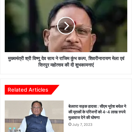
शा
मु
न
ख्य
कि
मं
सा
त्री
न
श्री
2
वि
0
ष्णु
0
दे
फी
व
ट
सा
मुख्यमंत्री श्री विष्णु देव साय ने राजिम कुंभ कल्प, शिवरीनारायण मेला एवं
ऊं
य
सिरपुर महोत्सव की दी शुभकामनाएं
चे
ने
हा
रा
ई
जि
-
म
Related Articles
वो
कुं
ल्टे
भ
बेलतरा सड़क हादसा : सीएम भूपेश बघेल ने
ज
क
की मृतकों के परिजनों को 4-4 लाख रुपये
टा
ल्प
मुआवाज देने की घोषणा
व
,
July 7, 2023
र
शि
प