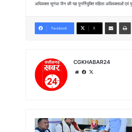
अधिवक्ता सुगंधा जैन की यह पुनर्नियुक्ति महिला अधिवक्ताओं एवं युव
Share via Email
Prin
Facebook
X
CGKHABAR24
We
Fa
X
bsi
ce
te
bo
ok
भा
ज