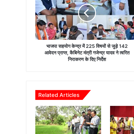
पा
स
ह
यो
ग
के
न्द्र
में
भाजपा सहयोग केन्द्र में 225 विषयों से जुड़े 142
2
आवेदन प्राप्त, कैबिनेट मंत्री गजेन्द्र यादव ने त्वरित
2
निराकरण के दिए निर्देश
5
वि
ष
यों
से
Related Articles
जु
ड़े
1
4
2
आ
वे