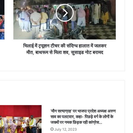
ई
में
ट्यू
श
न
टी
च
र
भिलाई में ट्यूशन टीचर की संदिग्ध हालात में जलकर
की
मौत, बाथरूम से मिला शव, सुसाइड नोट बरामद
सं
दि
ग्ध
हा
ला
त
में
ज
ल
‘मौन सत्याग्रह’ पर भाजपा प्रदेश अध्यक्ष अरुण
क
साव का पलटवार, कहा- पिछड़े वर्ग के लोगों के
र
जख्मों पर नमक छिड़क रही कांग्रेस…
मौ
July 12, 2023
त