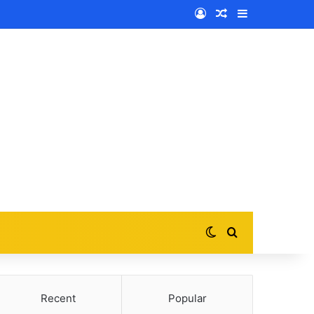
Log In
Random Article
Sidebar
Switch skin
Search for
Recent
Popular