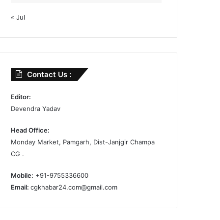
« Jul
Contact Us :
Editor:
Devendra Yadav
Head Office:
Monday Market, Pamgarh, Dist-Janjgir Champa
CG .
Mobile:
+91-9755336600
Email:
cgkhabar24.com@gmail.com