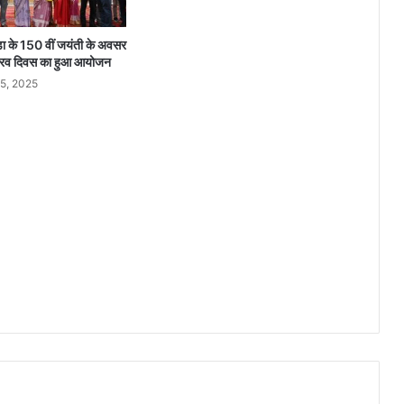
,
बा
डा के 150 वीं जयंती के अवसर
थ
रव दिवस का हुआ आयोजन
रू
5, 2025
म
से
मि
ला
श
व
,
सु
सा
इ
ड
नो
ट
ब
रा
म
द