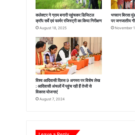
द
न
कलेक्टर ने ग्राम बनारी पहुंचकर डिजिटल
भगवान बिरसा मुं
प्रा
क्रॉप सर्वे एवं फार्मर रजिस्ट्री का किया निरीक्षण
पर जनजातीय गौ
प्त
August 18, 2025
November 1
,
कै
बि
ने
ट
मं
त्री
विश्व आदिवासी दिवस 9 अगस्त पर विशेष लेख
ग
: आदिवासी अंचलों में पहुंच रही हैं तेजी से
जे
विकास योजनाएं
न्द्र
August 7, 2024
या
द
व
ने
त्व
रि
Leave a Reply