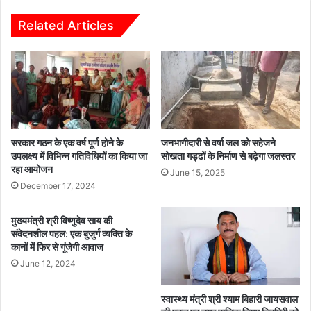
लि
म
स
ह
Related Articles
नि
म
यं
ला
त्र
,
ण
ध
से
मा
बा
कों
ह
से
र
कां
सरकार गठन के एक वर्ष पूर्ण होने के
जनभागीदारी से वर्षा जल को सहेजने
हा
पा
उपलक्ष्य में विभिन्न गतिविधियों का किया जा
सोखता गड्ढों के निर्माण से बढ़ेगा जलस्तर
ला
रहा आयोजन
टू
June 15, 2025
त
रि
December 17, 2024
स्ट
इ
मुख्यमंत्री श्री विष्णुदेव साय की
ला
संवेदनशील पहल: एक बुजुर्ग व्यक्ति के
का
कानों में फिर से गूंजेगी आवाज
,
June 12, 2024
म
ची
स्वास्थ्य मंत्री श्री श्याम बिहारी जायसवाल
अ