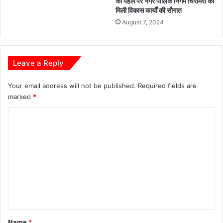
की पहल पर नगर पालिक निगम चिरमिरी को
फ
मिली विकास कार्यों की सौगात
रा
August 7, 2024
-
त
फ
री
Leave a Reply
Your email address will not be published.
Required fields are
marked
*
C
o
m
m
e
n
t
*
Name
*