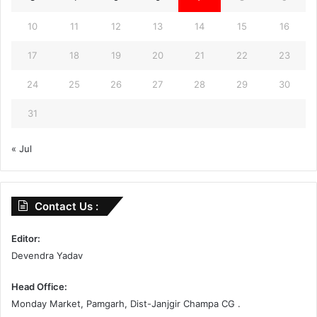
10
11
12
13
14
15
16
17
18
19
20
21
22
23
24
25
26
27
28
29
30
31
« Jul
Contact Us :
Editor:
Devendra Yadav
Head Office:
Monday Market, Pamgarh, Dist-Janjgir Champa CG .