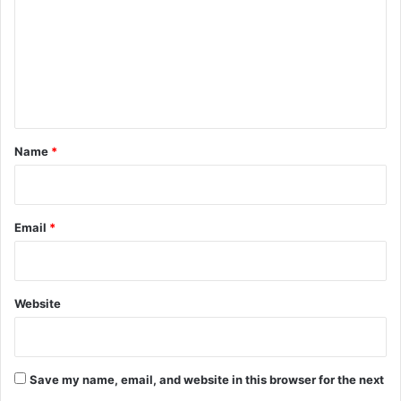
आ
m
यो
m
ज
e
न
n
t
*
Name
*
Email
*
Website
Save my name, email, and website in this browser for the next