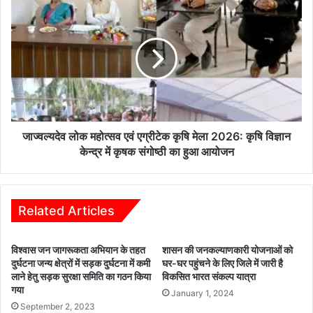
स
जा
म
ज्व
स्या
ल्य
ओं
दे
प
व
र
लो
फे
क
ड
म
रे
हो
श
त्स
जाज्वल्यदेव लोक महोत्सव एवं एग्रीटेक कृषि मेला 2026: कृषि विज्ञान
न
व
केन्द्र में कृषक संगोष्ठी का हुआ आयोजन
का
ए
अ
वं
ल्टी
ए
मे
ग्री
Related Articles
ट
टे
म
क
विश्वास जन जागरूकता अभियान के तहत
शासन की जनकल्याणकारी योजनाओं को
कृ
दुर्घटना जन्य क्षेत्रों में सड़क दुर्घटना में कमी
घर-घर पहुंचने के लिए जिले में जारी है
षि
लाने हेतु सड़क सुरक्षा समिति का गठन किया
विकसित भारत संकल्प यात्रा
मे
गया
January 1, 2024
ला
September 2, 2023
2