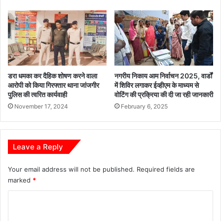
0
2
6
:
कृ
षि
वि
डरा धमका कर दैहिक शोषण करने वाला
नगरीय निकाय आम निर्वाचन 2025, वार्डों
ज्ञा
आरोपी को किया गिरफ्तार थाना जांजगीर
में शिविर लगाकर ईव्हीएम के माध्यम से
न
पुलिस की त्वरित कार्यवाही
वोटिंग की प्रक्रिया की दी जा रही जानकारी
के
November 17, 2024
February 6, 2025
न्द्र
में
कृ
ष
Leave a Reply
क
सं
Your email address will not be published.
Required fields are
गो
marked
*
ष्ठी
का
C
हु
o
आ