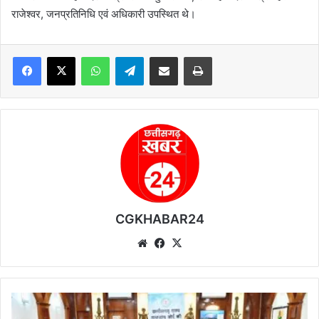
राजेश्वर, जनप्रतिनिधि एवं अधिकारी उपस्थित थे।
WhatsApp
Telegram
Share via Email
Print
CGKHABAR24
We
Fa
X
bsi
ce
te
bo
ok
व
न्य