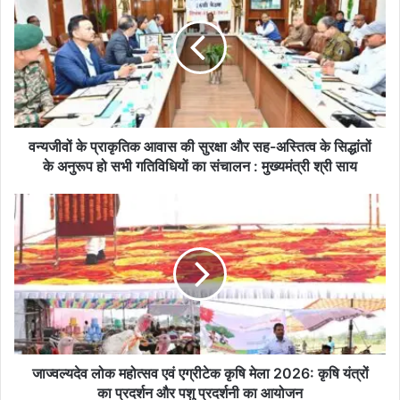
जी
वों
के
प्रा
कृ
ति
क
आ
वन्यजीवों के प्राकृतिक आवास की सुरक्षा और सह-अस्तित्व के सिद्धांतों
वा
के अनुरूप हो सभी गतिविधियों का संचालन : मुख्यमंत्री श्री साय
स
की
जा
सु
ज्व
र
ल्य
क्षा
दे
औ
व
र
लो
स
क
ह
म
-
हो
अ
त्स
जाज्वल्यदेव लोक महोत्सव एवं एग्रीटेक कृषि मेला 2026: कृषि यंत्रों
स्ति
व
का प्रदर्शन और पशु प्रदर्शनी का आयोजन