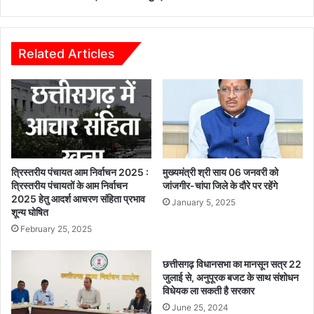
त्व
ए
के
वं
सि
ए
द्धां
ग्री
Related Articles
तों
टे
के
क
अ
कृ
नु
षि
रू
मे
प
ला
हो
2
स
0
त्रिस्तरीय पंचायत आम निर्वाचन 2025 :
मुख्यमंत्री श्री साय 06 जनवरी को
भी
2
त्रिस्तरीय पंचायतों के आम निर्वाचन
जांजगीर-चांपा जिले के दौरे पर रहेंगे
ग
2025 हेतु आदर्श आचरण संहिता प्रभाव
6
January 5, 2025
शून्य घोषित
ति
:
वि
कृ
February 25, 2025
धि
षि
यों
यं
छत्तीसगढ़ विधानसभा का मानसून सत्र 22
का
त्रों
जुलाई से, अनुपूरक बजट के साथ संशोधन
सं
का
विधेयक ला सकती है सरकार
चा
प्र
June 25, 2024