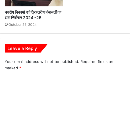
ल
द
न
र्श
नगरीय निकायों एवं त्रिस्तरीय पंचायतों का
:
न
आम निर्वाचन 2024 -25
मु
औ
October 25, 2024
ख्य
र
मं
प
त्री
शु
श्री
प्र
Leave a Reply
सा
द
य
र्श
Your email address will not be published.
Required fields are
नी
marked
*
का
आ
C
यो
ज
o
न
m
m
e
n