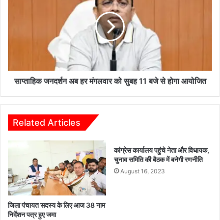
स
हि
र
क
का
ज
र
न
का
द
ह
र्श
थौ
न
ड़ा
अ
साप्ताहिक जनदर्शन अब हर मंगलवार को सुबह 11 बजे से होगा आयोजित
-
ब
S
ह
D
र
M
मं
Related Articles
क
ग
रु
ल
कांग्रेस कार्यालय पहुंचे नेता और विधायक,
ण
वा
चुनाव समिति की बैठक में बनेगी रणनीति
ड
र
August 16, 2023
ह
को
रि
सु
या
ब
नि
ह
जिला पंचायत सदस्य के लिए आज 38 नाम
लं
1
निर्देशन पत्र हुए जमा