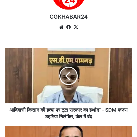
CGKHABAR24
We
Fa
X
bsi
ce
te
bo
ok
आ
दि
वा
सी
कि
सा
न
की
ह
त्या
आदिवासी किसान की हत्या पर टूटा सरकार का हथौड़ा - SDM करुण
प
डहरिया निलंबित, जेल में बंद
र
टू
सा
टा
प्ता