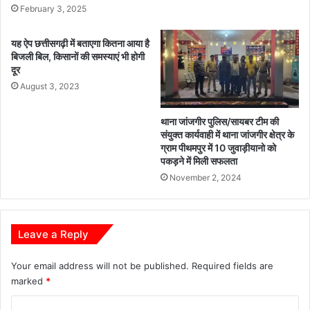
बि
1
February 3, 2025
त
ब
,
जे
यह ऐप छत्तीसगढ़ी में बताएगा कितना आया है
जे
से
बिजली बिल, किसानों की समस्याएं भी होगी
ल
हो
दूर
में
गा
August 3, 2023
बं
आ
द
यो
थाना जांजगीर पुलिस/सायबर टीम की
जि
संयुक्त कार्यवाही में थाना जांजगीर क्षेत्र के
त
ग्राम पीथमपुर में 10 जुवाड़ीयानो को
पकड़ने में मिली सफलता
November 2, 2024
Leave a Reply
Your email address will not be published.
Required fields are
marked
*
C