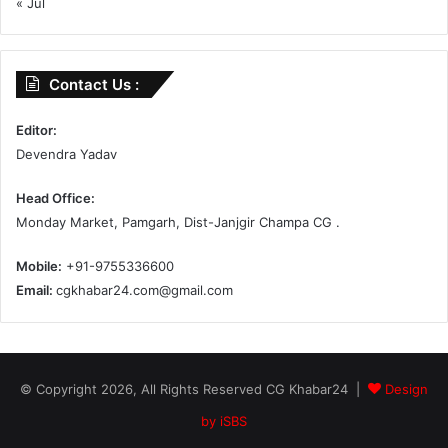
« Jul
Contact Us :
Editor:
Devendra Yadav
Head Office:
Monday Market, Pamgarh, Dist-Janjgir Champa CG .
Mobile:
+91-9755336600
Email:
cgkhabar24.com@gmail.com
© Copyright 2026, All Rights Reserved CG Khabar24 |
Design
by iSBS