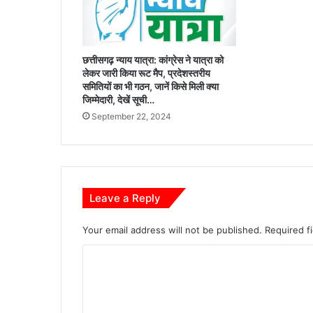
पू
र्ण
क
र
छत्तीसगढ़ न्याय यात्रा: कांग्रेस ने यात्रा को
ने
लेकर जारी किया रूट मैप, प्रदेशस्तरीय
के
समितियों का भी गठन, जानें किसे मिली क्या
दि
जिम्मेदारी, देखें सूची…
ए
September 22, 2024
स
ख्त
नि
र्दे
श
Leave a Reply
Your email address will not be published.
Required f
C
o
m