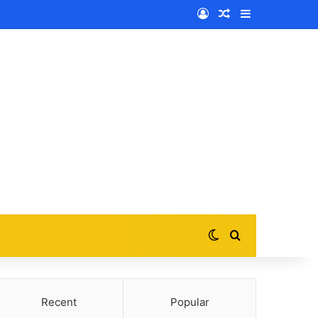
Log In
Random Article
Sidebar
Switch skin
Search for
Recent
Popular