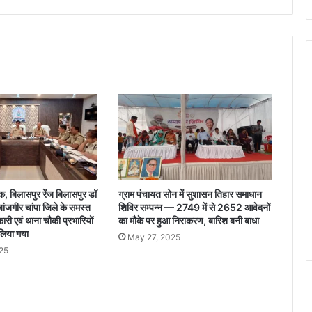
न
स्ने
ह
:
ब
गि
या
में
आ
त्मी
य
ता
के
क, बिलासपुर रेंज बिलासपुर डॉ
ग्राम पंचायत सोन में सुशासन तिहार समाधान
सा
जांजगीर चांपा जिले के समस्त
शिविर सम्पन्न — 2749 में से 2652 आवेदनों
थ
री एवं थाना चौकी प्रभारियों
का मौके पर हुआ निराकरण, बारिश बनी बाधा
म
 लिया गया
May 27, 2025
ना
25
मु
ख्य
मं
त्री