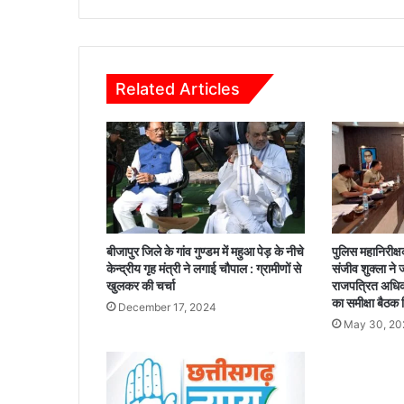
मा
र्च
त
क
Related Articles
म
न
रे
गा
का
र्य
,
जू
न
बीजापुर जिले के गांव गुण्डम में महुआ पेड़ के नीचे
पुलिस महानिरीक्ष
त
केन्द्रीय गृह मंत्री ने लगाई चौपाल : ग्रामीणों से
संजीव शुक्ला ने 
क
खुलकर की चर्चा
राजपत्रित अधिका
पी
का समीक्षा बैठक
December 17, 2024
ए
May 30, 20
म
आ
वा
स