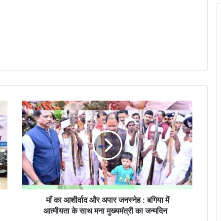
माँ
का
आ
शी
र्वा
द
औ
र
अ
पा
माँ का आशीर्वाद और अपार जनस्नेह : बगिया में
र
आत्मीयता के साथ मना मुख्यमंत्री का जन्मदिन
ज