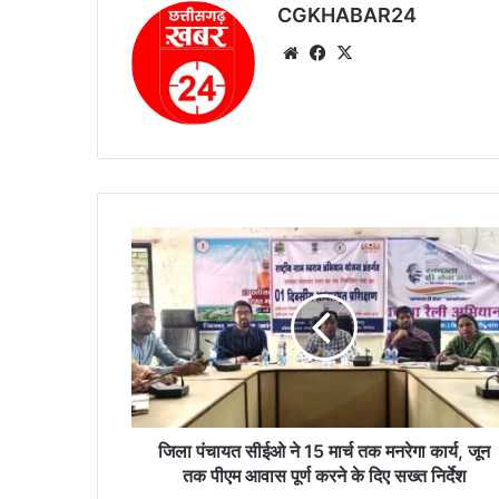
CGKHABAR24
We
Fa
X
bsi
ce
te
bo
ok
जि
ला
पं
चा
य
त
सी
ई
ओ
ने
जिला पंचायत सीईओ ने 15 मार्च तक मनरेगा कार्य, जून
1
तक पीएम आवास पूर्ण करने के दिए सख्त निर्देश
5