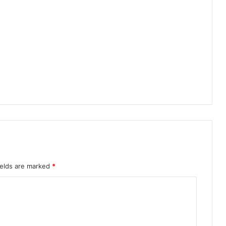
का
ज
न्म
दि
न
ields are marked
*