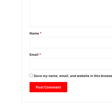
m
e
n
t
*
Name
*
Email
*
Save my name, email, and website in this browse