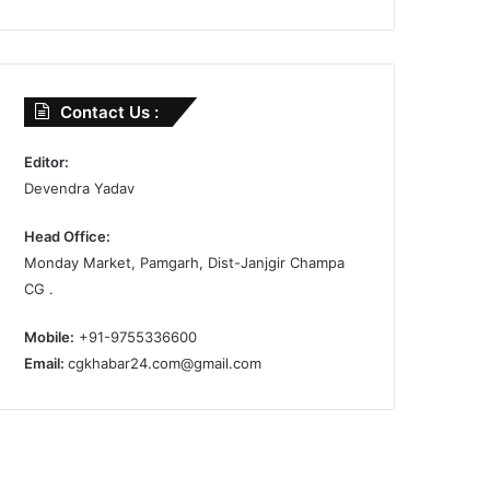
Contact Us :
Editor:
Devendra Yadav
Head Office:
Monday Market, Pamgarh, Dist-Janjgir Champa
CG .
Mobile:
+91-9755336600
Email:
cgkhabar24.com@gmail.com