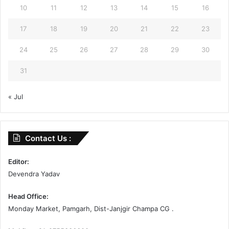
10
11
12
13
14
15
16
17
18
19
20
21
22
23
24
25
26
27
28
29
30
31
« Jul
Contact Us :
Editor:
Devendra Yadav
Head Office:
Monday Market, Pamgarh, Dist-Janjgir Champa CG .