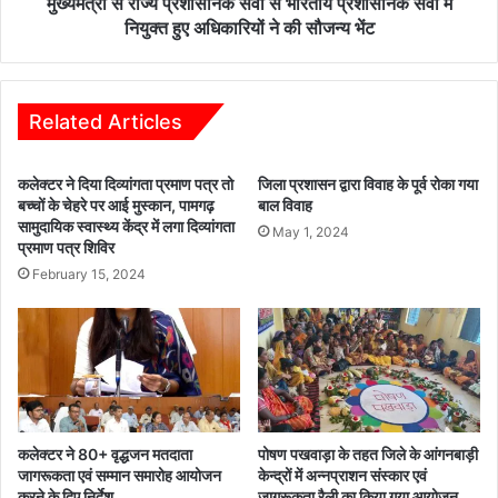
स
मुख्यमंत्री से राज्य प्रशासनिक सेवा से भारतीय प्रशासनिक सेवा में
नि
नियुक्त हुए अधिकारियों ने की सौजन्य भेंट
क
से
वा
से
Related Articles
भा
र
कलेक्टर ने दिया दिव्यांगता प्रमाण पत्र तो
जिला प्रशासन द्वारा विवाह के पूर्व रोका गया
ती
बच्चों के चेहरे पर आई मुस्कान, पामगढ़
बाल विवाह
य
सामुदायिक स्वास्थ्य केंद्र में लगा दिव्यांगता
May 1, 2024
प्र
प्रमाण पत्र शिविर
शा
February 15, 2024
स
नि
क
से
वा
में
नि
यु
कलेक्टर ने 80+ वृद्धजन मतदाता
पोषण पखवाड़ा के तहत जिले के आंगनबाड़ी
क्त
जागरूकता एवं सम्मान समारोह आयोजन
केन्द्रों में अन्नप्राशन संस्कार एवं
हु
करने के दिए निर्देश
जागरूकता रैली का किया गया आयोजन