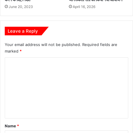
ए
June 20, 2023
April 16, 2026
अ
धि
का
रि
Leave a Reply
यों
ने
Your email address will not be published.
Required fields are
की
marked
*
सौ
ज
C
न्य
o
भें
ट
m
m
e
n
t
*
Name
*