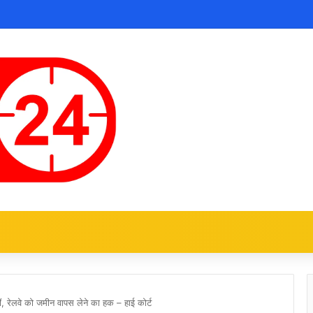
ं, रेलवे को जमीन वापस लेने का हक – हाई कोर्ट