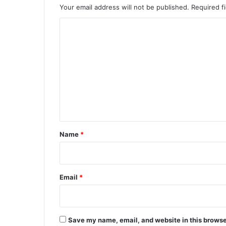
फ
Your email address will not be published.
Required f
ल
ता
C
o
m
m
e
n
t
*
Name
*
Email
*
Save my name, email, and website in this browse