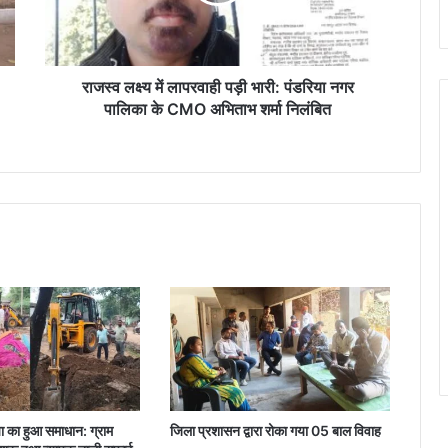
में
ला
प
र
वा
राजस्व लक्ष्य में लापरवाही पड़ी भारी: पंडरिया नगर
ही
पालिका के CMO अभिताभ शर्मा निलंबित
प
ड़ी
भा
री
:
पं
ड
रि
या
न
ग
र
पा
लि
का
स्या का हुआ समाधान: ग्राम
जिला प्रशासन द्वारा रोका गया 05 बाल विवाह
के