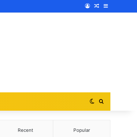
Log In
Random Article
Sidebar
Switch skin
Search for
Recent
Popular