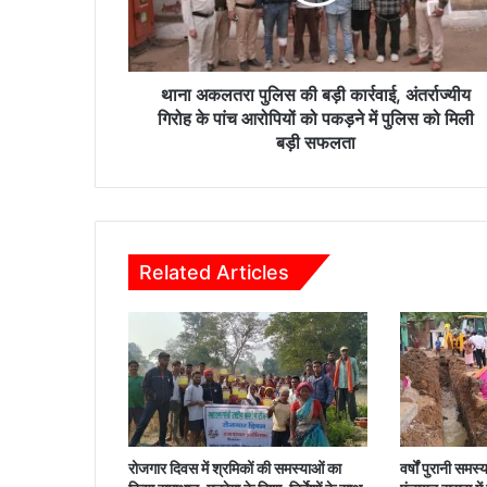
त
रा
पु
लि
स
थाना अकलतरा पुलिस की बड़ी कार्रवाई, अंतर्राज्यीय
की
गिरोह के पांच आरोपियों को पकड़ने में पुलिस को मिली
ब
बड़ी सफलता
ड़ी
का
र्र
वा
ई
Related Articles
,
अं
त
र्रा
ज्यी
य
गि
रो
ह
रोजगार दिवस में श्रमिकों की समस्याओं का
वर्षों पुरानी सम
के