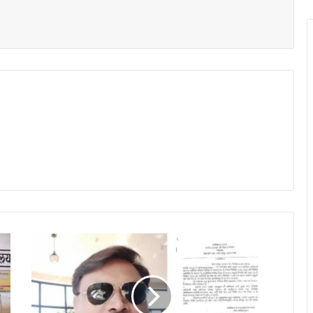
t
रा
ज
स्व
ल
क्ष्य