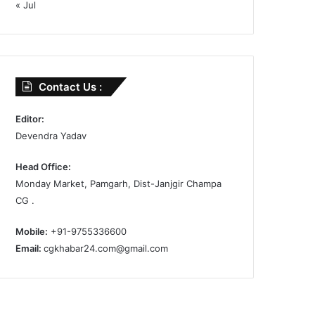
« Jul
Contact Us :
Editor:
Devendra Yadav
Head Office:
Monday Market, Pamgarh, Dist-Janjgir Champa
CG .
Mobile:
+91-9755336600
Email:
cgkhabar24.com@gmail.com