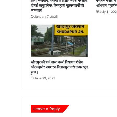
किया समाधान, मनरेगा के दिशा-निर्देशों के साथ
पंचायत ससहा में
पां
दी गई सामुदायिक, हितग्राही मूलक कार्यों की
अभियान, ग्रामीणो
च
जानकारी
July 11, 20
आ
January 7, 2025
रो
पि
यों
को
प
क
ड़
ने
खोदापुर की यादें ताजा करते विधायक शैलेश
में
और महापौर रामशरण बिलासपुर चारो तरफ खुदा
पु
हुआ।
लि
June 29, 2023
स
को
मि
ली
ब
ड़ी
Leave a Reply
स