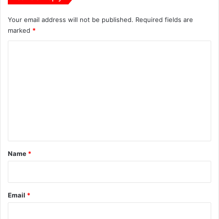
Your email address will not be published.
Required fields are
marked
*
C
o
m
m
e
n
t
*
Name
*
Email
*