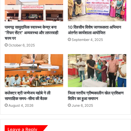
स
स
की
मा
ब
ज
ड़ी
को
का
प्र
पामगढ़ सामुदायिक स्वास्थ्य केन्द्र बना
10 दिवसीय विशेष जागरूकता अभियान
र्र
ति
“रिफर सेंटर” अव्यवस्था और लापरवाही
अंतर्गत कार्यशाला आयोजित
वा
चरम पर
नि
September 4, 2025
ई
धि
October 6, 2025
,
त्व
1
दि
4
या
हा
जा
इ
ए
वा
—
वा
र
कलेक्टर श्री जन्मेजय महोबे ने ली
जिला स्तरीय ग्रीष्मकालीन खेल प्रशिक्षण
ह
मे
साप्ताहिक समय-सीमा की बैठक
शिविर का हुआ समापन
न
श
ज
August 4, 2026
June 6, 2025
य
प्त
दु
Leave a Reply