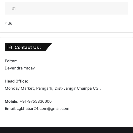
31
« Jul
Contact Us :
Editor:
Devendra Yadav
Head Office:
Monday Market, Pamgarh, Dist-Janjgir Champa CG .
Mobile:
+91-9755336600
Email:
cgkhabar24.com@gmail.com