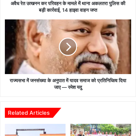
क
अवैध रेत उत्खनन कर परिवहन के मामले में थाना अकलतरा पुलिस की
र
बड़ी कार्रवाई, 14 हाइवा वाहन जप्त
प
रि
रा
व
ज्य
ह
स
न
भा
के
में
मा
ज
म
न
ले
सं
में
ख्या
था
के
राज्यसभा में जनसंख्या के अनुपात में यादव समाज को प्रतिनिधित्व दिया
ना
अ
जाए — रमेश यदु
अ
नु
क
पा
ल
त
त
में
Related Articles
रा
या
पु
द
लि
व