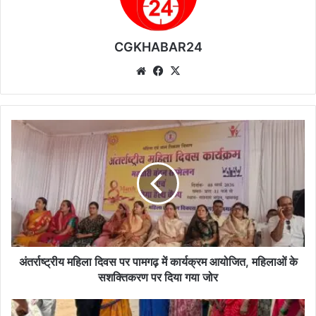
CGKHABAR24
We
Fa
X
bsi
ce
te
bo
ok
अं
त
र्रा
ष्ट्री
य
म
हि
ला
दि
व
अंतर्राष्ट्रीय महिला दिवस पर पामगढ़ में कार्यक्रम आयोजित, महिलाओं के
स
सशक्तिकरण पर दिया गया जोर
प
र
अं