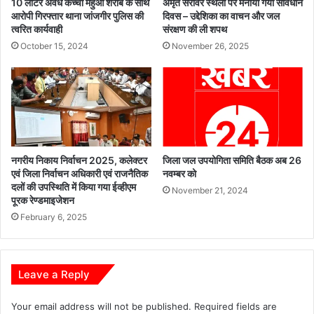
10 लीटर अवैध कच्ची महुआ शराब के साथ
अमृत सरोवर स्थलों पर मनाया गया संविधान
क
का
आरोपी गिरफ्तार थाना जांजगीर पुलिस की
दिवस – उद्देशिका का वाचन और जल
र
त्वरित कार्यवाही
संरक्षण की ली शपथ
स
ण
म्मा
October 15, 2024
November 26, 2025
प
न
र
,
दि
या
ग्रा
ग
म
या
पं
जो
चा
नगरीय निकाय निर्वाचन 2025, कलेक्टर
जिला जल उपयोगिता समिति बैठक अब 26
र
य
एवं जिला निर्वाचन अधिकारी एवं राजनैतिक
नवम्बर को
तों
दलों की उपस्थिति में किया गया ईव्हीएम
November 21, 2024
में
पूरक रेण्डमाइजेशन
आ
February 6, 2025
यो
जि
त
हु
Leave a Reply
आ
ज
Your email address will not be published.
Required fields are
न