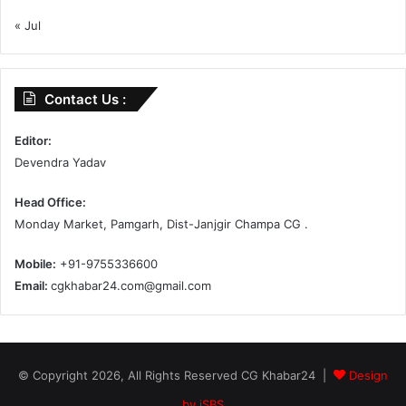
« Jul
Contact Us :
Editor:
Devendra Yadav
Head Office:
Monday Market, Pamgarh, Dist-Janjgir Champa CG .
Mobile:
+91-9755336600
Email:
cgkhabar24.com@gmail.com
© Copyright 2026, All Rights Reserved CG Khabar24 |
Design
by iSBS