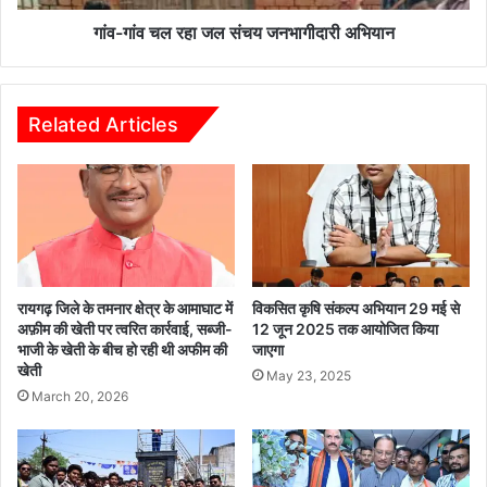
ली
हा
श
ज
गांव-गांव चल रहा जल संचय जनभागीदारी अभियान
प
ल
थ
सं
,
च
गां
य
Related Articles
व
ज
-
न
गां
भा
व
गी
च
दा
ला
री
ज
अ
ल
भि
रायगढ़ जिले के तमनार क्षेत्र के आमाघाट में
विकसित कृषि संकल्प अभियान 29 मई से
सं
या
अफ़ीम की खेती पर त्वरित कार्रवाई, सब्जी-
12 जून 2025 तक आयोजित किया
च
भाजी के खेती के बीच हो रही थी अफीम की
जाएगा
न
खेती
य
May 23, 2025
ज
March 20, 2026
न
भा
गी
दा