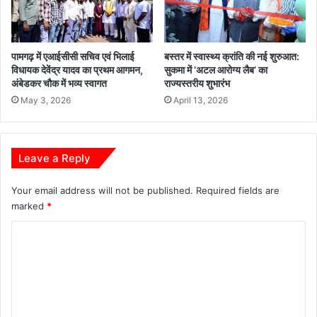
री
अ
भि
पामगढ़ में एआईसीसी सचिव एवं भिलाई
बस्तर में स्वास्थ्य क्रांति की नई शुरुआत:
या
विधायक देवेंद्र यादव का प्रथम आगमन,
सुकमा में ‘अटल आरोग्य लैब’ का
न
अंबेडकर चौक में भव्य स्वागत
राज्यस्तरीय शुभारंभ
May 3, 2026
April 13, 2026
Leave a Reply
Your email address will not be published.
Required fields are
marked
*
C
o
m
m
e