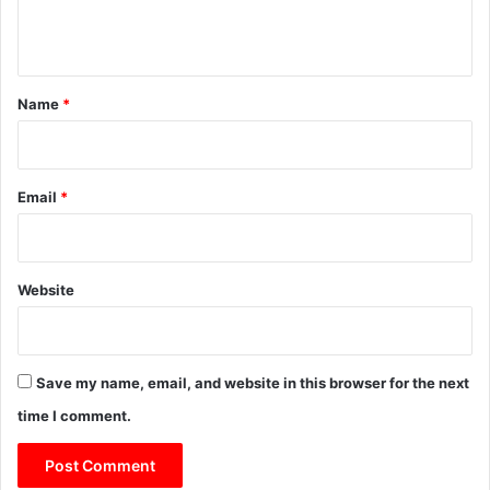
n
t
*
Name
*
Email
*
Website
Save my name, email, and website in this browser for the next
time I comment.