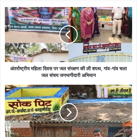
te
bo
ok
अं
त
र्रा
ष्ट्री
य
म
हि
ला
दि
व
अंतर्राष्ट्रीय महिला दिवस पर जल संरक्षण की ली शपथ, गांव-गांव चला
स
जल संचय जनभागीदारी अभियान
प
र
गां
ज
व
ल
-
सं
गां
र
व
क्ष
च
ण
ल
की
र