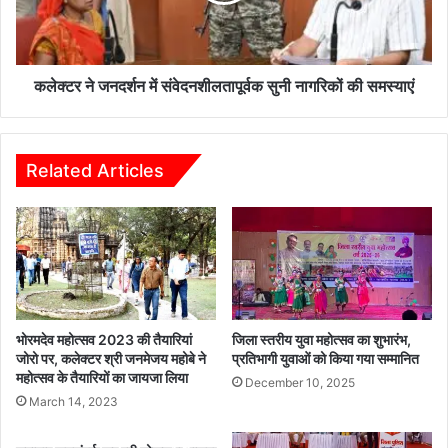
ई
न
:
द
1
र्श
चै
न
कलेक्टर ने जनदर्शन में संवेदनशीलतापूर्वक सुनी नागरिकों की समस्याएं
न
में
मा
सं
उं
वे
टे
द
Related Articles
न
न
व
शी
2
ल
ट्रै
ता
क्ट
पू
र
र्व
ज
क
ब्त
सु
भोरमदेव महोत्सव 2023 की तैयारियां
जिला स्तरीय युवा महोत्सव का शुभारंभ,
नी
जोरो पर, कलेक्टर श्री जनमेजय महोबे ने
प्रतिभागी युवाओं को किया गया सम्मानित
महोत्सव के तैयारियों का जायजा लिया
ना
December 10, 2025
ग
March 14, 2023
रि
कों