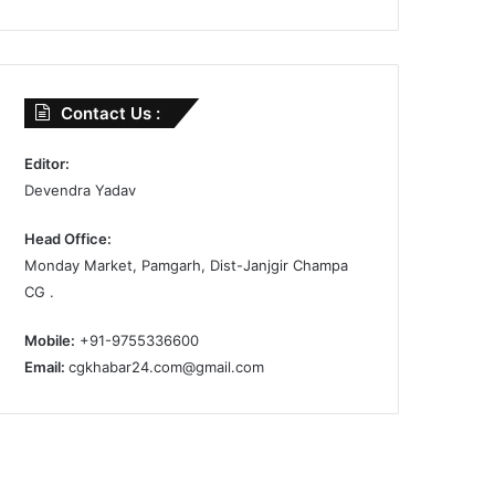
Contact Us :
Editor:
Devendra Yadav
Head Office:
Monday Market, Pamgarh, Dist-Janjgir Champa
CG .
Mobile:
+91-9755336600
Email:
cgkhabar24.com@gmail.com