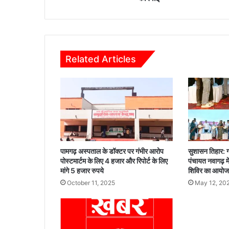
र्ग
प
र
अ
वै
Related Articles
ध
क
ब्जा
प
र
की
ग
ई
का
पामगढ़ अस्पताल के डॉक्टर पर गंभीर आरोप
सुशासन तिहार: ग
र्र
पोस्टमार्टम के लिए 4 हजार और रिपोर्ट के लिए
पंचायत नवागढ़ म
वा
मांगे 5 हजार रुपये
शिविर का आयो
ई
October 11, 2025
May 12, 20