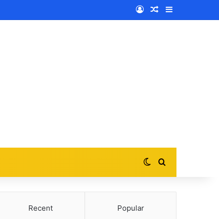
Log In
Random Article
Sidebar
Switch skin
Search for
Recent
Popular