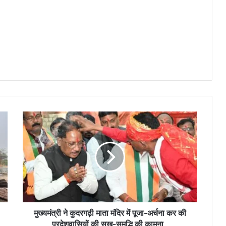
मु
ख्य
मं
त्री
ने
कु
द
र
ग
ढ़ी
मुख्यमंत्री ने कुदरगढ़ी माता मंदिर में पूजा-अर्चना कर की
मा
प्रदेशवासियों की सुख-समृद्धि की कामना