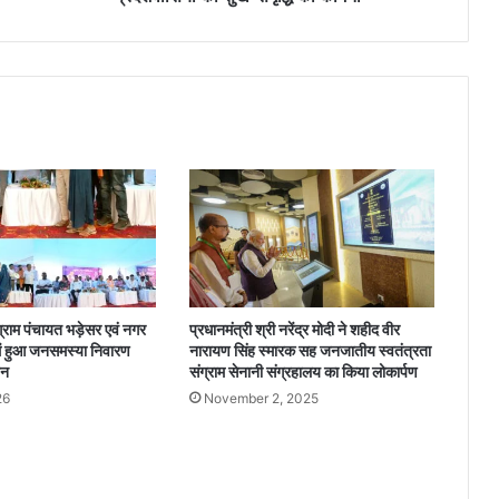
ता
मं
दि
र
में
पू
जा
-
अ
र्च
ना
क
र
की
्राम पंचायत भड़ेसर एवं नगर
प्रधानमंत्री श्री नरेंद्र मोदी ने शहीद वीर
प्र
ें हुआ जनसमस्या निवारण
नारायण सिंह स्मारक सह जनजातीय स्वतंत्रता
दे
जन
संग्राम सेनानी संग्रहालय का किया लोकार्पण
श
26
November 2, 2025
वा
सि
यों
की