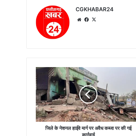
CGKHABAR24
We
Fa
X
bsi
ce
te
bo
ok
जि
ले
के
ने
श
न
ल
हा
ई
वे
जिले के नेशनल हाईवे मार्ग पर अवैध कब्जा पर की गई
मा
कार्रवाई