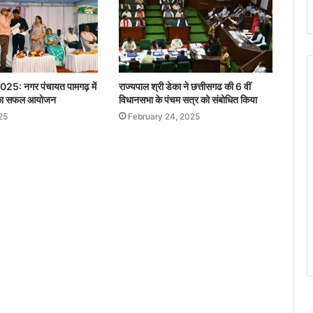
भ
1
.
0
'
के
025: नगर पंचायत पामगढ़ में
राज्यपाल श्री डेका ने छत्तीसगढ की 6 वीं
पो
 का सफल आयोजन
विधानसभा के पंचम सत्र को संबोधित किया
स्ट
25
February 24, 2025
र
का
वि
मो
च
न