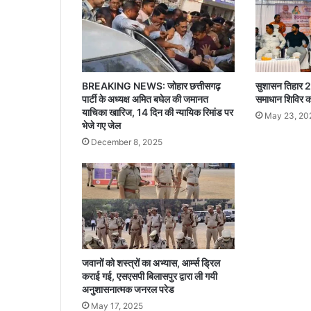
ग
रू
क
ता
का
र्य
BREAKING NEWS: जोहार छत्तीसगढ़
सुशासन तिहार 2
क्र
पार्टी के अध्यक्ष अमित बघेल की जमानत
समाधान शिविर
म
याचिका खारिज, 14 दिन की न्यायिक रिमांड पर
May 23, 20
आ
भेजे गए जेल
यो
December 8, 2025
जि
त
जवानों को शस्त्रों का अभ्यास, आर्म्स ड्रिल
कराई गई, एसएसपी बिलासपुर द्वारा ली गयी
अनुशासनात्मक जनरल परेड
May 17, 2025