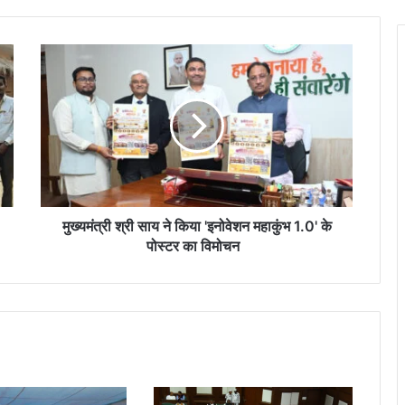
मु
ख्य
मं
त्री
श्री
सा
य
ने
कि
या
मुख्यमंत्री श्री साय ने किया 'इनोवेशन महाकुंभ 1.0' के
'
पोस्टर का विमोचन
इ
नो
वे
श
न
म
हा
कुं