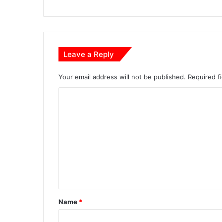
Leave a Reply
Your email address will not be published.
Required f
C
o
m
m
e
n
t
*
Name
*