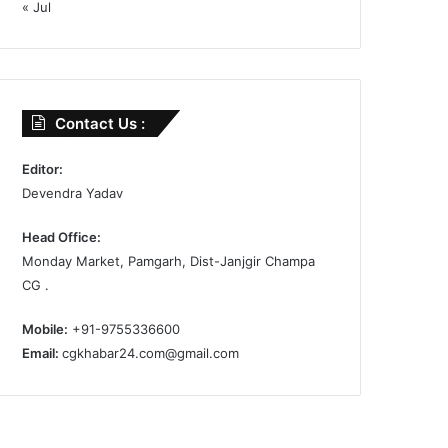
« Jul
Contact Us :
Editor:
Devendra Yadav
Head Office:
Monday Market, Pamgarh, Dist-Janjgir Champa
CG .
Mobile:
+91-9755336600
Email:
cgkhabar24.com@gmail.com