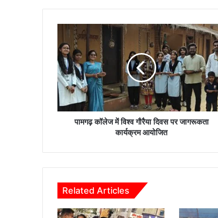
पा
म
ग
ढ़
कॉ
ले
ज
में
वि
श्व
पामगढ़ कॉलेज में विश्व गौरैया दिवस पर जागरूकता
गौ
कार्यक्रम आयोजित
रै
या
दि
व
स
Related Articles
प
र
जा