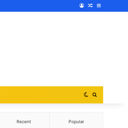
Log In
Random Article
Sidebar
Switch skin
Search for
Recent
Popular