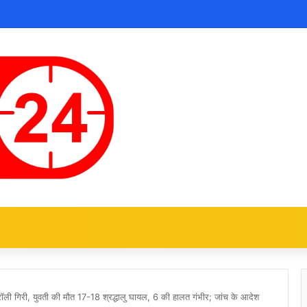
ट्रॉली गिरी, युवती की मौत 17-18 श्रद्धालु घायल, 6 की हालत गंभीर; जांच के आदेश